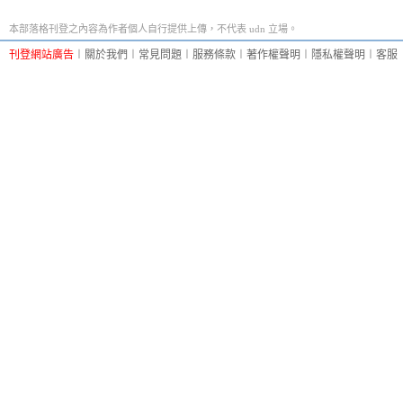
本部落格刊登之內容為作者個人自行提供上傳，不代表 udn 立場。
刊登網站廣告
︱
關於我們
︱
常見問題
︱
服務條款
︱
著作權聲明
︱
隱私權聲明
︱
客服