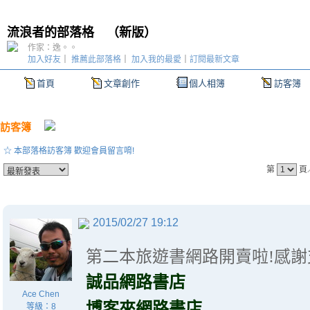
流浪者的部落格
（
新版
）
作家：逸。。
加入好友
｜
推薦此部落格
｜
加入我的最愛
｜
訂閱最新文章
首頁
文章創作
個人相簿
訪客簿
訪客簿
☆ 本部落格訪客簿 歡迎會員留言唷!
第
頁
2015/02/27 19:12
第二本旅遊書網路開賣啦!感謝
誠品網路書店
Ace Chen
博客來網路書店
等級：8