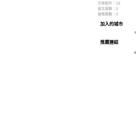
文章創作：19
留言篇數：0
被推薦數：
0
加入的城市
推薦連結
m