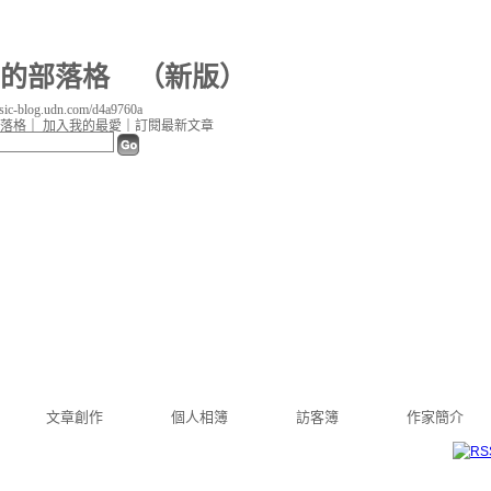
0a 的部落格
（
新版
）
c-blog.udn.com/d4a9760a
落格
｜
加入我的最愛
｜
訂閱最新文章
文章創作
個人相簿
訪客簿
作家簡介