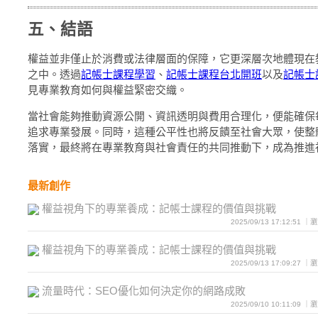
五、結語
權益並非僅止於消費或法律層面的保障，它更深層次地體現在
之中。透過
記帳士課程學習
、
記帳士課程台北開班
以及
記帳士
見專業教育如何與權益緊密交織。
當社會能夠推動資源公開、資訊透明與費用合理化，便能確保
追求專業發展。同時，這種公平性也將反饋至社會大眾，使整
落實，最終將在專業教育與社會責任的共同推動下，成為推進
最新創作
權益視角下的專業養成：記帳士課程的價值與挑戰
2025/09/13 17:12:51 
權益視角下的專業養成：記帳士課程的價值與挑戰
2025/09/13 17:09:27 
流量時代：SEO優化如何決定你的網路成敗
2025/09/10 10:11:09 