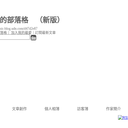
87 的部落格
（
新版
）
c-blog.udn.com/d47d2e87
落格
｜
加入我的最愛
｜
訂閱最新文章
文章創作
個人相簿
訪客簿
作家簡介