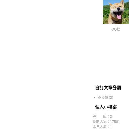
QQ糖
自訂文章分類
‧
不分類 (2)
個人小檔案
等 級：2
點閱人氣：17501
本日人氣：1