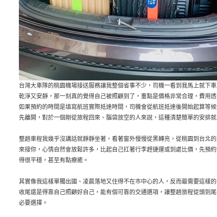
台灣大車隊的桃園機場接送服務讓我整個省事不少，司機一看到我馬上就下車
乾淨又安靜，那一刻真的覺得自己被照顧到了，重點是價格非常合理，費用透
如果預約的時間是填寫航班實際抵達時間，司機會從航班抵達後開始起算等候
先離開，對於一個剛從旅程回來、腦袋放空的人來說，這種清楚簡單的安排就
整趟車程我幾乎沒講話就靜靜坐著，看著窗外慢慢從黑轉亮，從桃園到台北的
來接你，心情自然會放鬆許多，比起自己扛著行李趕捷運或到處比價，先預約
得很平穩，甚至有點療癒。
其實像我這樣單獨出國、凌晨落地又住得不在市中心的人，反而最需要這樣的
收尾還是得靠自己照顧好自己，能有個可靠的交通選項，讓整趟旅程從頭到尾
必要選擇。