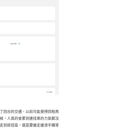
了回台的交通，以前可能覺得回程再
候，人真的會累到連找車的力氣都沒
走到排班區，還是要邊走邊滑手機等