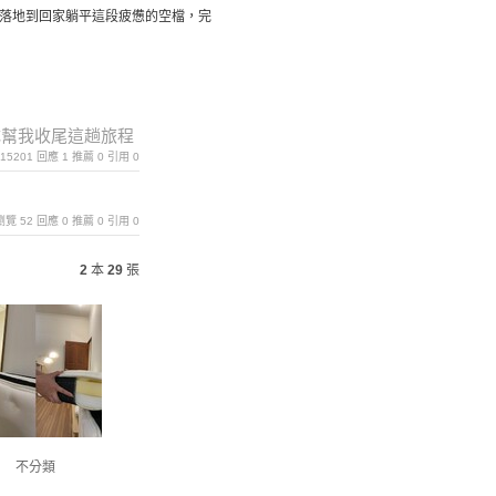
落地到回家躺平這段疲憊的空檔，完
隊幫我收尾這趟旅程
覽 15201 回應 1 推薦 0 引用 0
 ｜瀏覽 52 回應 0 推薦 0 引用 0
2
本
29
張
不分類