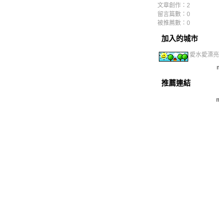
文章創作：2
留言篇數：0
被推薦數：
0
加入的城市
愛水愛漂亮
推薦連結
m