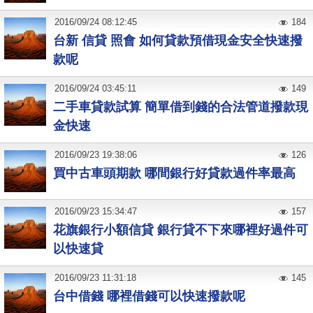
2016
/
09
/
24
08:12:45
184
台新 信貸 照會 如何貸款預借現金安全快速撥
款呢
2016
/
09
/
24
03:45:11
149
二手車貸款試算 簡單借到錢的合法管道撥款現
金快速
2016
/
09
/
23
19:38:06
126
買中古車頭期款 哪間銀行好貸款過件率最高
2016
/
09
/
23
15:34:47
157
花旗銀行小額信貸 銀行貸不下來哪裡好過件可
以快速貸
2016
/
09
/
23
11:31:18
145
台中借錢 哪裡借錢可以快速撥款呢