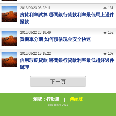
2016
/
09
/
23
03:22:11
131
房貸利率試算 哪間銀行貸款利率最低馬上過件
撥款
2016
/
09
/
22
23:18:49
152
買機車分期 如何預借現金安全快速
2016
/
09
/
22
19:15:22
107
信用瑕疵貸款 哪間銀行貸款利率最低超好過件
辦理
下一頁
瀏覽：
行動版
|
傳統版
udn.com © 2012