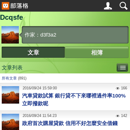
Dcqsfe
作家：d3f3a2
文章
相簿
文章列表
所有文章
(891)
2016
/
09
/
24
15:59:00
166
汽車貸款試算 銀行貸不下來哪裡過件率100%
立即撥款呢
2016
/
09
/
24
11:54:23
142
政府首次購屋貸款 信用不好怎麼安全借錢