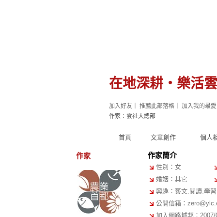
在地深耕‧樂活
加入好友
｜
推薦此部落格
｜
加入我的最愛
作家：雲社大總部
首頁
文章創作
個人
作家簡介
作家
性別：女
婚姻：其它
興趣：藝文,閱讀,學習
公開信箱：
zero@ylc.
加入網路城邦：2007/04/