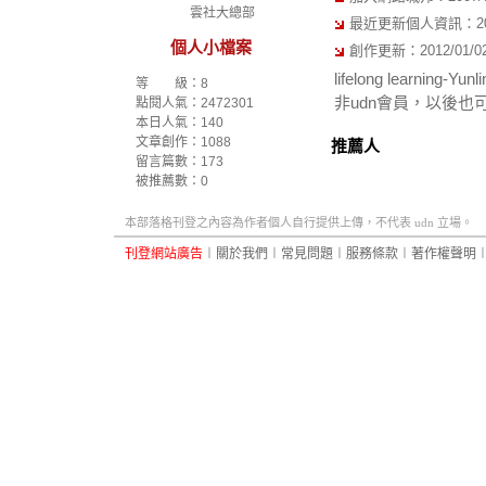
雲社大總部
最近更新個人資訊：2010/
個人小檔案
創作更新：2012/01/02 
lifelong lear
等 級：8
非udn會員，以後
點閱人氣：2472301
本日人氣：140
文章創作：1088
推薦人
留言篇數：173
被推薦數：
0
本部落格刊登之內容為作者個人自行提供上傳，不代表 udn 立場。
刊登網站廣告
︱
關於我們
︱
常見問題
︱
服務條款
︱
著作權聲明