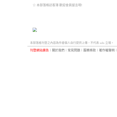
☆ 本部落格訪客簿 歡迎會員留言唷!
本部落格刊登之內容為作者個人自行提供上傳，不代表 udn 立場。
刊登網站廣告
︱
關於我們
︱
常見問題
︱
服務條款
︱
著作權聲明