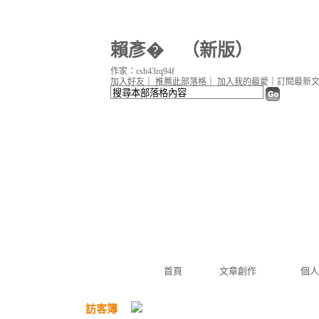
賴彥�
（
新版
）
作家：csh43rq94f
加入好友
｜
推薦此部落格
｜
加入我的最愛
｜
訂閱最新
首頁
文章創作
個人
訪客簿