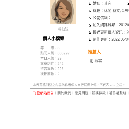
婚姻：其它
興趣：休閒,藝文,音樂,
公開信箱：
加入網路城邦：2012/01/
穆仙弦
最近更新個人資訊：2025/
個人小檔案
創作更新：2022/05/04 
等 級：8
推薦人
點閱人氣：600297
本日人氣：29
慕雲
文章創作：242
留言篇數：226
被推薦數：
2
本部落格刊登之內容為作者個人自行提供上傳，不代表 udn 立場。
刊登網站廣告
︱
關於我們
︱
常見問題
︱
服務條款
︱
著作權聲明