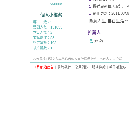
corinna
最近更新個人資訊：2010/
創作更新：2011/03/06 
個人小檔案
隨意人生,自在生活~
等 級：5
點閱人氣：131053
推薦人
本日人氣：2
文章創作：53
水 羚
留言篇數：103
被推薦數：
1
本部落格刊登之內容為作者個人自行提供上傳，不代表 udn 立場。
刊登網站廣告
︱
關於我們
︱
常見問題
︱
服務條款
︱
著作權聲明