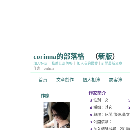
corinna的部落格
（
新版
）
加入好友
｜
推薦此部落格
｜
加入我的最愛
｜
訂閱最新文章
作家：corinna
首頁
文章創作
個人相簿
訪客簿
作家簡介
作家
性別：女
婚姻：其它
興趣：休閒,旅遊,藝文,
公開信箱：
加入網路城邦：2010/09/