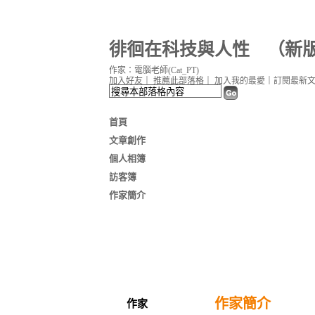
徘徊在科技與人性
（
新
作家：電腦老師(Cat_PT)
加入好友
｜
推薦此部落格
｜
加入我的最愛
｜
訂閱最新
首頁
文章創作
個人相簿
訪客簿
作家簡介
作家簡介
作家