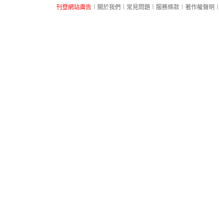
刊登網站廣告
︱
關於我們
︱
常見問題
︱
服務條款
︱
著作權聲明