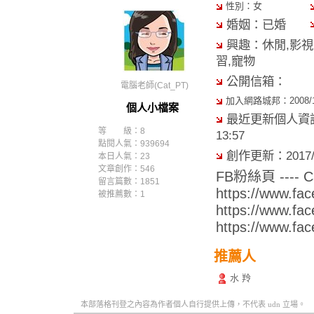
性別：女
婚姻：已婚
興趣：休閒,影視,
習,寵物
公開信箱：
電腦老師(Cat_PT)
加入網路城邦：2008/11/
個人小檔案
最近更新個人資訊：2
等 級：8
13:57
點閱人氣：939694
創作更新：2017/06
本日人氣：23
文章創作：546
FB粉絲頁 ----
留言篇數：1851
https://www.
被推薦數：
1
https://www.f
https://www.fa
推薦人
水 羚
本部落格刊登之內容為作者個人自行提供上傳，不代表 udn 立場。