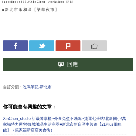
#goodhope365.#XinChen_workshop (FB)
●新北市永和區【樂華夜市】
.
回應
自訂分類：
吃喝筆記-新北市
你可能會有興趣的文章：
XinChen_studio 訢晟陳掌櫃~外食免煮不洗碗~捷運七張站/北新國小/萬
家福特力屋/裕隆城誠品生活商圈■新北市新店區中興路【21Plus風味
館】（萬家福新店店美食街）