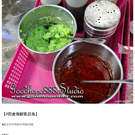
【#田倉海鮮虱目魚】
■新北市中和區中和路30號
■餐點.