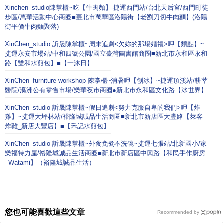
Xinchen_studio陳掌櫃~吃【牛肉麵】-捷運西門站/台北天后宮/西門町徒
步區/萬華活動中心商圈■臺北市萬華區洛陽街【老劉刀切牛肉麵】(洛陽
街平價牛肉麵聚落)
XinChen_studio 訢晟陳掌櫃~周末追劇<欠妳的那場婚禮>呷【麵點】~
捷運永安市場站/中和四號公園/國立臺灣圖書館商圈■新北市永和區永和
路【雙和水煎包】■【一沐日】
XinChen_furniture workshop 陳掌櫃~消暑呷【刨冰】~捷運頂溪站/耕莘
醫院/溪洲公有零售市場/樂華夜市商圈●新北市永和區文化路【冰世界】
XinChen_studio 訢晟陳掌櫃~假日追劇<努力克服自卑的我們>呷【炸
雞】~捷運大坪林站/裕隆城誠品生活商圈■新北市新店區大豐路【萊客
炸雞_新店大豐店】■【禾記水煎包】
XinChen_studio 訢晟陳掌櫃~外食免煮不洗碗~捷運七張站/北新國小/家
樂福特力屋/裕隆城誠品生活商圈■新北市新店區中興路【和民手作廚房
_Watami】（裕隆城誠品生活）
您也可能喜歡這些文章
Recommended by