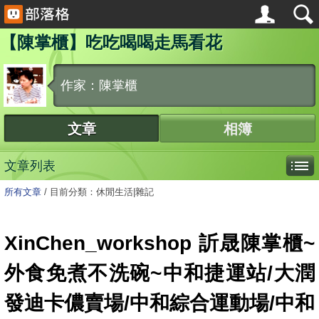
【陳掌櫃】吃吃喝喝走馬看花
作家：陳掌櫃
文章
相簿
文章列表
所有文章
/
目前分類：休閒生活|雜記
XinChen_workshop 訢晟陳掌櫃~
外食免煮不洗碗~中和捷運站/大潤
發迪卡儂賣場/中和綜合運動場/中和