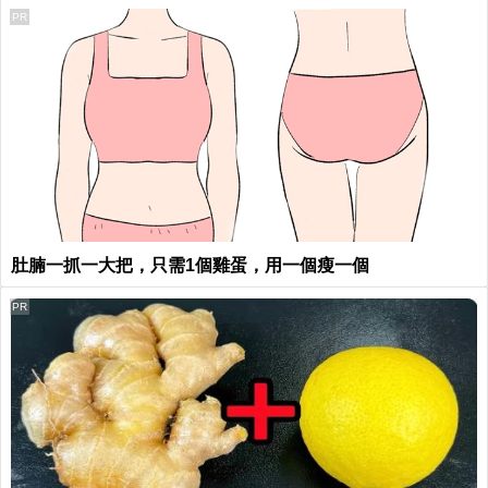
PR
肚腩一抓一大把，只需1個雞蛋，用一個瘦一個
PR