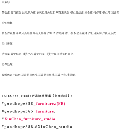
◎煎類.
荷包蛋.蔥花煎蛋.鮭魚菲力煎.無刺虱目魚肚煎.蚵仔蔥烘蛋.蝦仁蔥烘蛋.綜合煎.蚵仔煎.蝦仁煎.雙蛋煎.
◎炸物類.
黃金炸豆腐.泰式月亮蝦餅.牛蒡天婦羅.炸蚵仔.炸蝦捲.炸小卷.酥脆百花捲.炸虱目魚柳.炸虱目魚皮.
◎川燙類.
燙青菜.蒜泥鮮蚵.川燙小卷.蒜泥白肉.川燙白蝦.川燙虱目魚皮.
◎單點類.
豆豉魚肉皮綜合.豆豉虱目魚皮.豆豉虱目魚肚.豆豉小卷.油雞腿.
.
#XinChen_studio訢晟陳掌櫃喝【超商咖啡】:
#goodhope888_
furniture./(FB)
#goodhope365_
furniture
.
#
XinChen_
furniture_
studio.
#goodhope888.#XinChen_studio