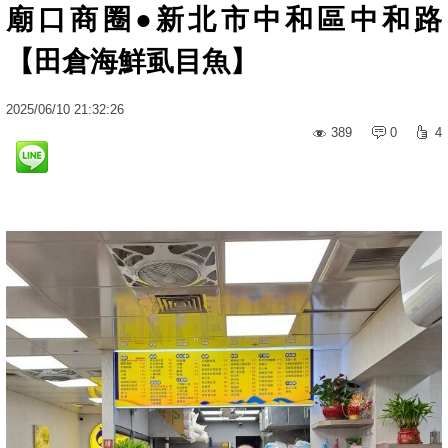
廟口商圈●新北市中和區中和路
【田倉海鮮虱目魚】
2025
/
06
/
10
21:32:26
389
0
4