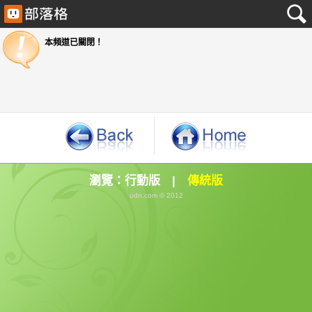
本頻道已關閉！
瀏覽：
行動版
|
傳統版
udn.com © 2012