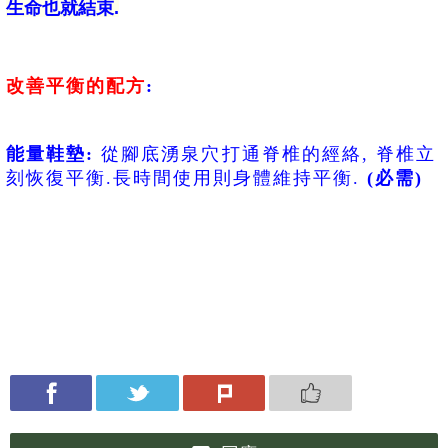
生命也就結束.
改善平衡的配方
:
能量鞋墊:
從腳底湧泉穴打通脊椎的經絡, 脊椎立
刻恢復平衡.長時間使用則身體維持平衡.
(必需)