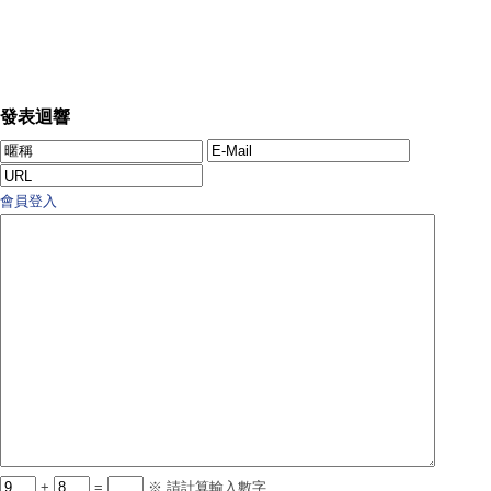
發表迴響
會員登入
+
=
※ 請計算輸入數字