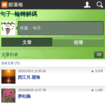
句子~輪轉解碼
作家：句子
文章
相簿
文章列表
所有文章
(75)
2015
/
10
/
21
11:05:56
3,479
西江月.望海
2015
/
09
/
28
12:07:38
1,430
胖杜鵑