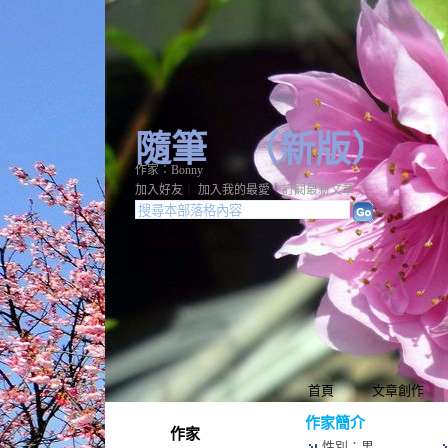
隨筆
（
新版
）
作家：Bonny
加入好友
｜
加入我的最愛
｜
訂閱最新文章
首頁
文章創作
作家簡介
作家
性別：男