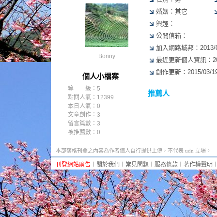
婚姻：其它
興趣：
公開信箱：
加入網路城邦：2013/04/
Bonny
最近更新個人資訊：2015/
創作更新：2015/03/19 
個人小檔案
等 級：5
推薦人
點閱人氣：12399
本日人氣：0
文章創作：3
留言篇數：3
被推薦數：
0
本部落格刊登之內容為作者個人自行提供上傳，不代表 udn 立場。
刊登網站廣告
︱
關於我們
︱
常見問題
︱
服務條款
︱
著作權聲明