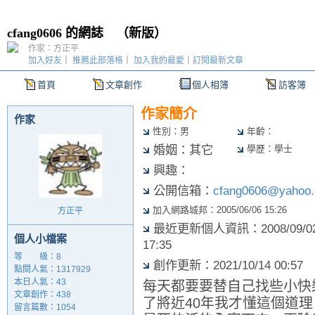
cfang0606 的網誌
（
新版
）
作家：方正平
加入好友
｜
推薦此部落格
｜
加入我的最愛
｜
訂閱最新文章
首頁
文章創作
個人相簿
訪客簿
作家簡介
作家
性別：男
年齡：
婚姻：其它
學歷：學士
興趣：
公開信箱：
cfang0606@yahoo.
加入網路城邦：2005/06/06 15:26
方正平
最近更新個人資訊：2008/09/0
個人小檔案
17:35
等 級：8
創作更新：2021/10/14 00:57
點閱人氣：1317929
本日人氣：43
每天都要要替自己找些小快
文章創作：438
了將近40年我才懂這個道
留言篇數：1054