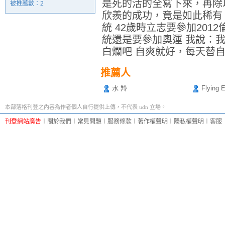
是死的活的全寫下來，再除
被推薦數：
2
欣羨的成功，竟是如此稀有
統 42歲時立志要參加201
統還是要參加奧運 我說：
白爛吧 自爽就好，每天替
推薦人
水 羚
Flying 
本部落格刊登之內容為作者個人自行提供上傳，不代表 udn 立場。
刊登網站廣告
︱
關於我們
︱
常見問題
︱
服務條款
︱
著作權聲明
︱
隱私權聲明
︱
客服