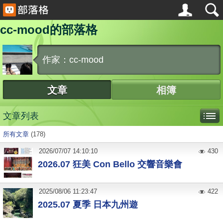
cc-mood的部落格
作家：cc-mood
文章
相簿
文章列表
所有文章
(178)
2026
/
07
/
07
14:10:10
430
2026.07 狂美 Con Bello 交響音樂會
2025
/
08
/
06
11:23:47
422
2025.07 夏季 日本九州遊