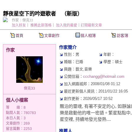
靜夜星空下的吟遊歌者
（
新版
）
作家：傑克33
加入好友
｜
推薦此部落格
｜
加入我的最愛
｜
訂閱最新文章
首頁
文章創作
個人相簿
訪客簿
作家簡介
作家
性別：男
年齡：
婚姻：已婚
學歷：碩士
興趣：藝文,音樂
公開信箱：
ccchangg@hotmail.com
加入網路城邦：2008/01/08 01:12
傑克33
最近更新個人資訊：2011/01/22 16:05
創作更新：2026/05/17 10:52
個人小檔案
飄泊的靈魂, 有著不安定的心, 如靜謐
等 級：8
樂是啟動他的唯一密語。繁星點點中,
點閱人氣：780783
本日人氣：3
星空裡, 持續地發光發熱....
文章創作：269
留言篇數：2253
推薦人