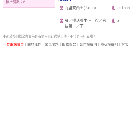
被推薦數：
6
九里安西王(Julian)
ferdinan
雁／慢活養生～世說／言
tzi
語第二／下
本部落格刊登之內容為作者個人自行提供上傳，不代表 udn 立場。
刊登網站廣告
︱
關於我們
︱
常見問題
︱
服務條款
︱
著作權聲明
︱
隱私權聲明
︱
客服