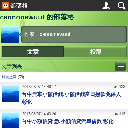
cannonewuuf 的部落格
作家：cannonewuuf
文章
相簿
文章列表
所有文章
(58)
2017
/
08
/
07
14:46:17
123
台中汽車小額借錢.小額借錢當日撥款免保人
彰化
2017
/
08
/
07
14:40:26
113
台中小額信貸 急.小額信貸汽車借款 彰化