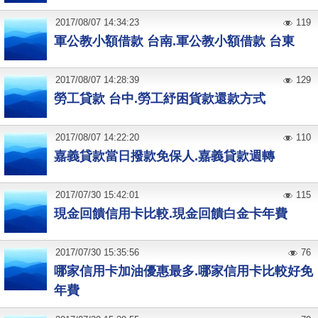
2017
/
08
/
07
14:34:23
119
軍公教小額借款 台南.軍公教小額借款 台東
2017
/
08
/
07
14:28:39
129
勞工貸款 台中.勞工紓困貨款還款方式
2017
/
08
/
07
14:22:20
110
嘉義貸款當日撥款免保人.嘉義貸款週轉
2017
/
07
/
30
15:42:01
115
現金回饋信用卡比較.現金回饋白金卡年費
2017
/
07
/
30
15:35:56
76
哪家信用卡加油優惠最多.哪家信用卡比較好免
年費