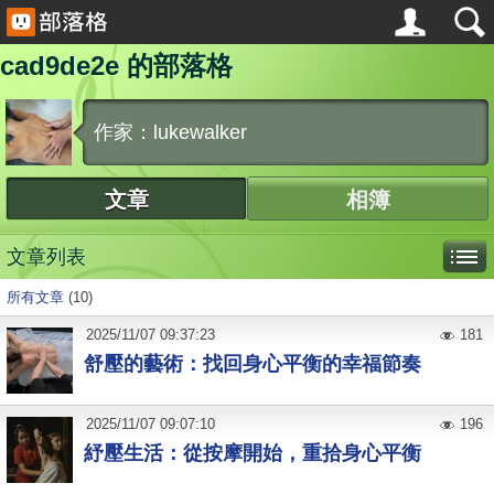
cad9de2e 的部落格
作家：lukewalker
文章
相簿
文章列表
所有文章
(10)
2025
/
11
/
07
09:37:23
181
舒壓的藝術：找回身心平衡的幸福節奏
2025
/
11
/
07
09:07:10
196
紓壓生活：從按摩開始，重拾身心平衡