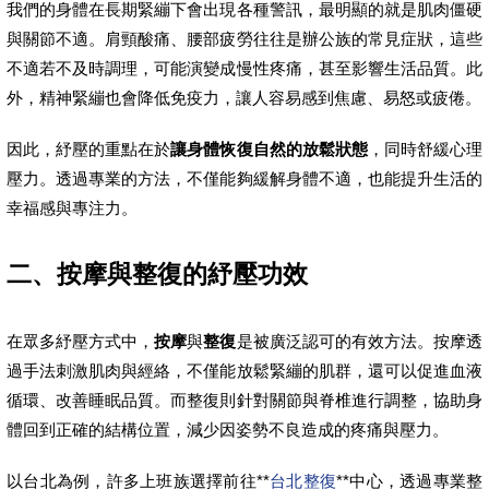
我們的身體在長期緊繃下會出現各種警訊，最明顯的就是肌肉僵硬
與關節不適。肩頸酸痛、腰部疲勞往往是辦公族的常見症狀，這些
不適若不及時調理，可能演變成慢性疼痛，甚至影響生活品質。此
外，精神緊繃也會降低免疫力，讓人容易感到焦慮、易怒或疲倦。
因此，紓壓的重點在於
讓身體恢復自然的放鬆狀態
，同時舒緩心理
壓力。透過專業的方法，不僅能夠緩解身體不適，也能提升生活的
幸福感與專注力。
二、按摩與整復的紓壓功效
在眾多紓壓方式中，
按摩
與
整復
是被廣泛認可的有效方法。按摩透
過手法刺激肌肉與經絡，不僅能放鬆緊繃的肌群，還可以促進血液
循環、改善睡眠品質。而整復則針對關節與脊椎進行調整，協助身
體回到正確的結構位置，減少因姿勢不良造成的疼痛與壓力。
以台北為例，許多上班族選擇前往**
台北整復
**中心，透過專業整