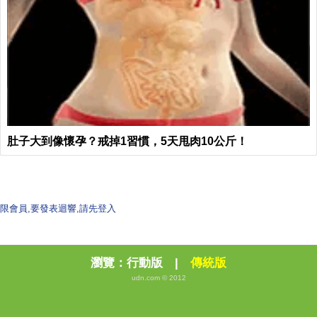
肚子大到像懷孕？戒掉1習慣，5天甩肉10公斤！
限會員,要發表迴響,請先登入
瀏覽：
行動版
|
傳統版
udn.com © 2012