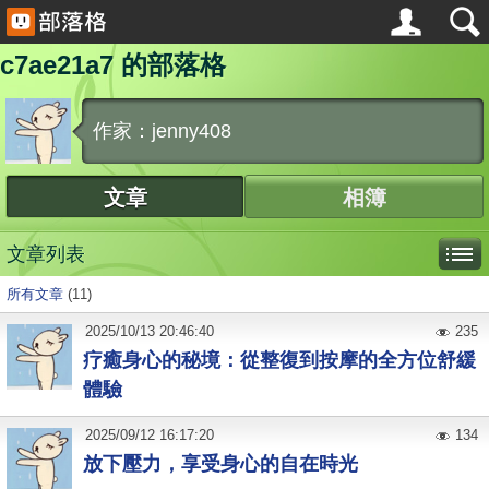
c7ae21a7 的部落格
作家：jenny408
文章
相簿
文章列表
所有文章
(11)
2025
/
10
/
13
20:46:40
235
疗癒身心的秘境：從整復到按摩的全方位舒緩
體驗
2025
/
09
/
12
16:17:20
134
放下壓力，享受身心的自在時光