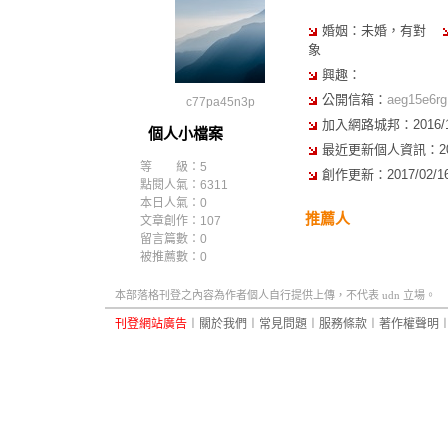
婚姻：未婚，有對
象
興趣：
公開信箱：
aeg15e6r
c77pa45n3p
加入網路城邦：2016/10/
個人小檔案
最近更新個人資訊：2016/
等 級：5
創作更新：2017/02/16 
點閱人氣：6311
本日人氣：0
推薦人
文章創作：107
留言篇數：0
被推薦數：
0
本部落格刊登之內容為作者個人自行提供上傳，不代表 udn 立場。
刊登網站廣告
︱
關於我們
︱
常見問題
︱
服務條款
︱
著作權聲明