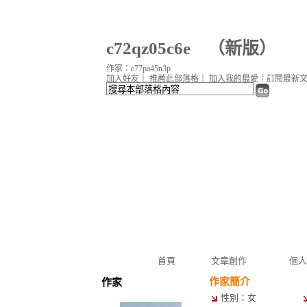
c72qz05c6e
（
新版
）
作家：c77pa45n3p
加入好友
｜
推薦此部落格
｜
加入我的最愛
｜
訂閱最新
首頁
文章創作
個人
作家簡介
作家
性別：女