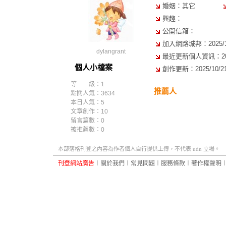
婚姻：其它
興趣：
公開信箱：
加入網路城邦：2025/10/
dylangrant
最近更新個人資訊：2025/
個人小檔案
創作更新：2025/10/21 
等 級：1
推薦人
點閱人氣：3634
本日人氣：5
文章創作：10
留言篇數：0
被推薦數：
0
本部落格刊登之內容為作者個人自行提供上傳，不代表 udn 立場。
刊登網站廣告
︱
關於我們
︱
常見問題
︱
服務條款
︱
著作權聲明