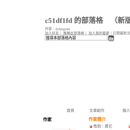
c51df1fd 的部落格
（
新
作家：dylangrant
加入好友
｜
推薦此部落格
｜
加入我的最愛
｜
訂閱最新
首頁
文章創作
個人
作家簡介
作家
性別：其它