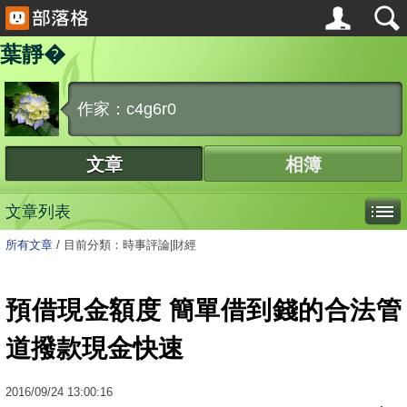
葉靜�
作家：c4g6r0
文章
相簿
文章列表
所有文章
/
目前分類：時事評論|財經
預借現金額度 簡單借到錢的合法管
道撥款現金快速
2016
/
09
/
24
13:00:16