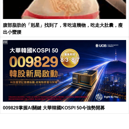
腹部脂肪的「剋星」找到了，常吃這幾物，吃走大肚囊，瘦
出小蠻腰
PR
009829掌握AI關鍵 大華韓國KOSPI 50今強勢開募