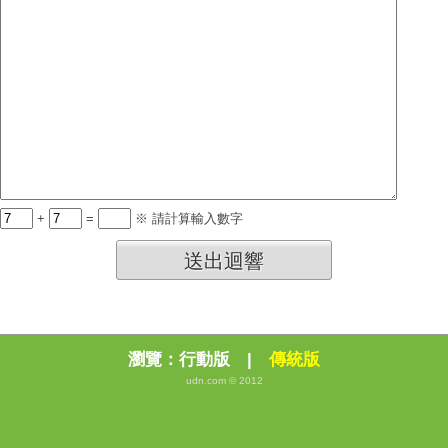
+
=
※ 請計算輸入數字
送出迴響
瀏覽：
行動版
|
傳統版
udn.com © 2012