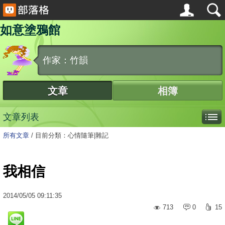
如意塗鴉館
作家：竹韻
文章
相簿
文章列表
所有文章
/
目前分類：心情隨筆|雜記
我相信
2014
/
05
/
05
09:11:35
713
0
15