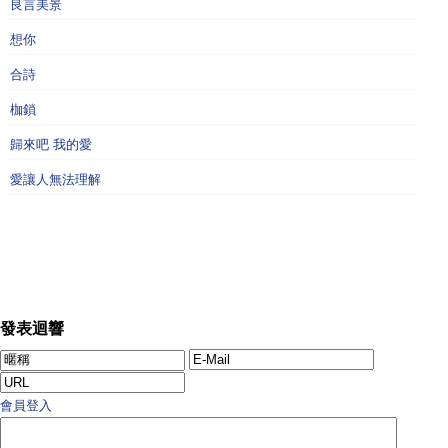
良言美景
想你
合詩
枷鎖
歸來吧 我的愛
愛讓人無法理解
發表迴響
會員登入