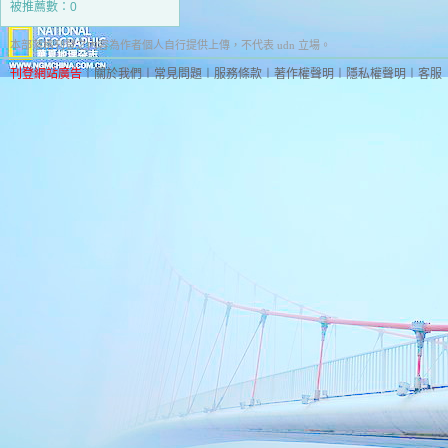
被推薦數：
0
本部落格刊登之內容為作者個人自行提供上傳，不代表 udn 立場。
刊登網站廣告
︱
關於我們
︱
常見問題
︱
服務條款
︱
著作權聲明
︱
隱私權聲明
︱
客服