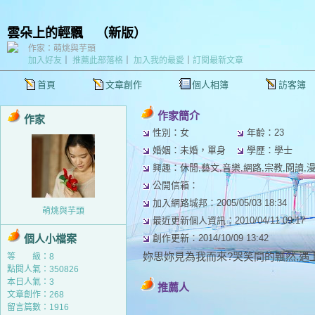
雲朵上的輕飄
（
新版
）
作家：萌烑與芋頭
加入好友
｜
推薦此部落格
｜
加入我的最愛
｜
訂閱最新文章
首頁
文章創作
個人相簿
訪客簿
作家簡介
作家
性別：女
年齡：23
婚姻：未婚，單身
學歷：學士
興趣：休閒,藝文,音樂,網路,宗教,閱讀,漫
公開信箱：
加入網路城邦：2005/05/03 18:34
萌烑與芋頭
最近更新個人資訊：2010/04/11 09:17
個人小檔案
創作更新：2014/10/09 13:42
妳思妳見為我而來?哭笑間的飄然,遇
等 級：8
點閱人氣：350826
本日人氣：3
推薦人
文章創作：268
留言篇數：1916