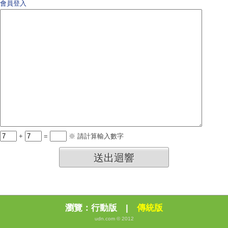
會員登入
+
=
※ 請計算輸入數字
送出迴響
瀏覽：
行動版
|
傳統版
udn.com © 2012