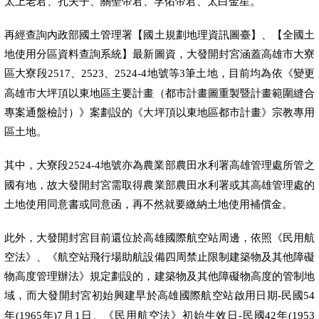
太上老君、孔夫子、關聖帝君、孚佑帝君、太白金星。
再經查詢內政部國土管理署【國土規劃地理資訊圖臺】、【全國土
地使用分區資料查詢系統】最新圖資，大發開封宮涵蓋高雄市大寮
區大寮段
、
、
地號等
筆土地，目前均為依《變更
2517
2523
2524-4
3
高雄市大坪頂以東地區主要計畫（都市計畫圖重製暨計畫範圍縫合
專案通盤檢討）》案劃設的《大坪頂以東地區都市計畫》宗教專用
區土地。
其中，大寮段
地號亦為農業部農田水利署高雄管理處所管之
2524-4
國有地，故大發開封宮需取得農業部農田水利署或其高雄管理處的
土地使用同意書或同意函，再不然就要繳納土地使用補償金。
此外，大發開封宮目前還位於高雄國際航空站周邊，依照《民用航
空法》、《航空站飛行場助航設備四周禁止限制建築物及其他障礙
物高度管理辦法》規定劃設的，建築物及其他障礙物高度的管制地
域，而大發開封宮初始興建早於高雄國際航空站啟用日期
民國
-
54
年
年
月
日、《民用航空法》初始生效日
民國
年
(1965
)7
1
-
42
(1953