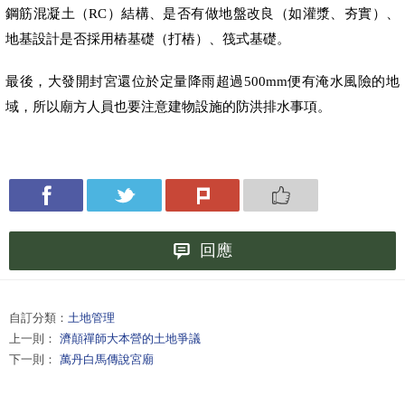
鋼筋混凝土（
）結構、是否有做地盤改良（如灌漿、夯實）、
RC
地基設計是否採用樁基礎（打樁）、筏式基礎。
最後，大發開封宮還位於定量降雨超過
便有淹水風險的地
500mm
域，所以廟方人員也要注意建物設施的防洪排水事項。
回應
自訂分類：
土地管理
上一則：
濟顛禪師大本營的土地爭議
下一則：
萬丹白馬傳說宮廟