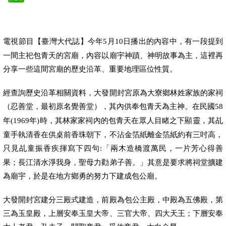
電視節目【臺灣大代誌】今年
月
日播出的內容中，有一段提到
5
10
一間主祀包青天的宮廟，內容以廟宇神蹟、神明故事為主，這裡再
分享一些這間宮廟的歷史沿革、重要地理區位性質。
經查詢歷史沿革相關資料，大發開封宮原為大寮鄉林姓家族的家祠
（忍善堂，最初原名覺善堂），其內供奉包青天為主神。在民國
58
年
年
時，其林家家祠內的包青天在眾人目睹之下顯靈，其乩
(1969
)
童手執清香在供桌前香珠朝下，不沾金箔紙離金箔紙約有三吋高，
只見乩童振香疾揮寫下四句
「兩木造橋渡萬民，一片芳心得善
:
果；長江清水淨我身，聖母力勸弟子善。」其意是要求將祠堂擴建
為廟宇，於是在地方鄉勇的努力下建成包公廟。
大發開封宮建分三殿式建造，前殿為包公主殿，中殿為五佛殿，第
三為玉皇殿，上層安奉玉皇大帝、三官大帝、四大天王；下層安奉