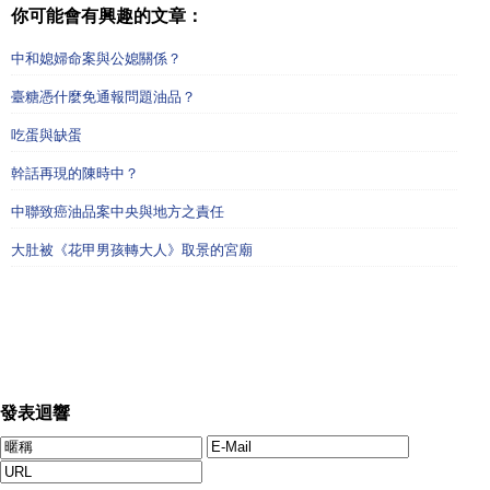
你可能會有興趣的文章：
中和媳婦命案與公媳關係？
臺糖憑什麼免通報問題油品？
吃蛋與缺蛋
幹話再現的陳時中？
中聯致癌油品案中央與地方之責任
大肚被《花甲男孩轉大人》取景的宮廟
發表迴響