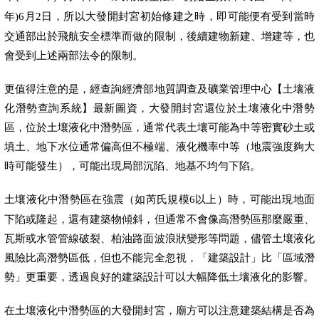
年
月
日，所以大發開封宮初始修建之時，即可能便有受到當時
)6
2
交通部出於飛航安全標準而做的限制，後續建物新建、增建等，也
會受到上述兩部法令的限制。
更值得注意的是，經查詢經濟部地質調查及礦業管理中心【土壤液
化潛勢查詢系統】最新圖資，大發開封宮還位於土壤液化中潛勢
區，位於土壤液化中潛勢區，通常代表土壤可能為中等密實砂土或
填土、地下水位通常偏高但不極端、液化機率中等（地震強度夠大
時可能發生），可能出現局部沉陷、地基不均勻下陷。
土壤液化中潛勢區在強震（如芮氏規模
以上）時，可能出現地面
6
下陷或隆起，還有建築物傾斜，但通常不會像高潛勢區那麼嚴重、
瓦斯或水管管線破裂、柏油路面波浪狀變形等問題，儘管土壤液化
風險比高潛勢區低，但也不能完全忽視，「建築設計」比「區域潛
勢」更重要，透過良好的建築設計可以大幅降低土壤液化的影響。
在土壤液化中潛勢區的大發開封宮，廟方可以注意建築結構是否為