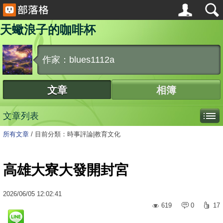
天蠍浪子的咖啡杯
作家：blues1112a
文章
相簿
文章列表
所有文章
/
目前分類：時事評論|教育文化
高雄大寮大發開封宮
2026
/
06
/
05
12:02:41
619
0
17