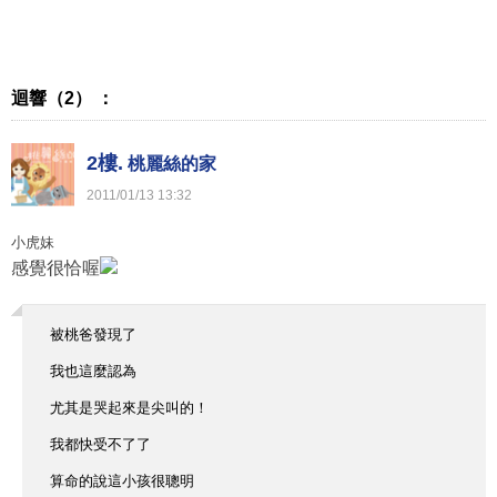
迴響（2） ：
2樓.
桃麗絲的家
2011
/
01
/
13
13
:
32
小虎妹
感覺很恰喔
被桃爸發現了
我也這麼認為
尤其是哭起來是尖叫的！
我都快受不了了
算命的說這小孩很聰明