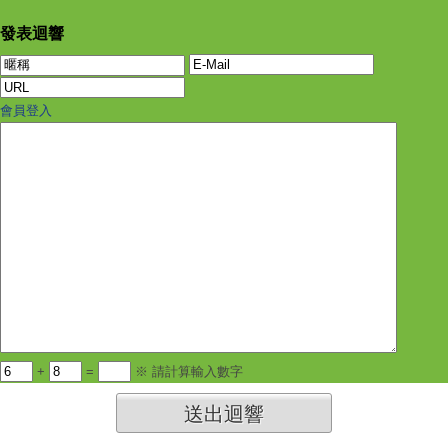
發表迴響
會員登入
+
=
※ 請計算輸入數字
送出迴響