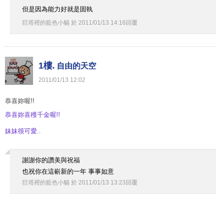
但是因為能力好就是固執
巨塔裡的藍色小貓
於
2011
/
01
/
13
14
:
16
回覆
1樓.
自由的天空
2011
/
01
/
13
12
:
02
恭喜妳喔!!
恭喜妳喜穫千金喔!!
妹妹很可愛..
謝謝你的讚美與祝福
也祝你在這嶄新的一年 事事如意
巨塔裡的藍色小貓
於
2011
/
01
/
13
13
:
23
回覆