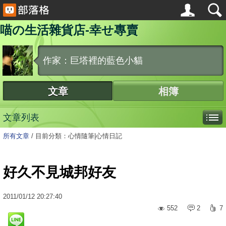
喵の生活雜貨店-幸せ專賣
作家：巨塔裡的藍色小貓
文章
相簿
文章列表
所有文章
/
目前分類：心情隨筆|心情日記
好久不見城邦好友
2011
/
01
/
12
20:27:40
552
2
7