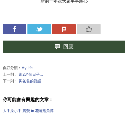
新的一年祝大家事事順心
回應
自訂分類：
My life
上一則：
那284個日子...
下一則：
與爸爸的對話
你可能會有興趣的文章：
大手拉小手-賞螢 in 花蓮鯉魚潭