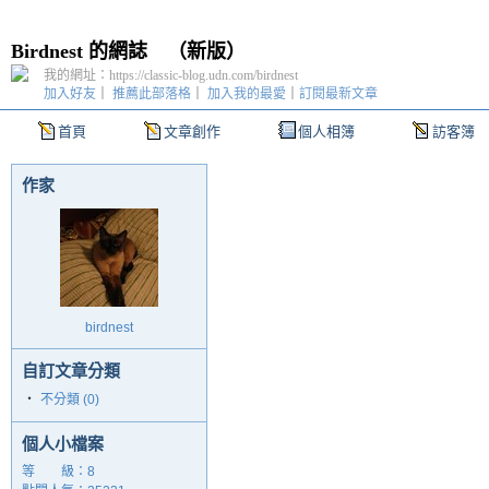
Birdnest 的網誌
（
新版
）
我的網址：https://classic-blog.udn.com/birdnest
加入好友
｜
推薦此部落格
｜
加入我的最愛
｜
訂閱最新文章
首頁
文章創作
個人相簿
訪客簿
作家
birdnest
自訂文章分類
‧
不分類 (0)
個人小檔案
等 級：8