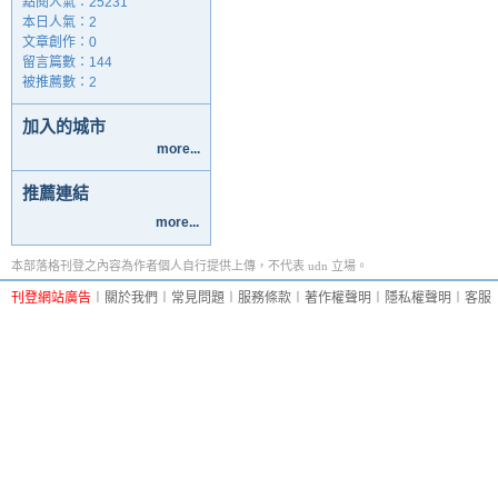
點閱人氣：25231
本日人氣：2
文章創作：0
留言篇數：144
被推薦數：
2
加入的城市
more...
推薦連結
more...
本部落格刊登之內容為作者個人自行提供上傳，不代表 udn 立場。
刊登網站廣告
︱
關於我們
︱
常見問題
︱
服務條款
︱
著作權聲明
︱
隱私權聲明
︱
客服