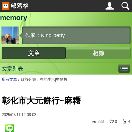
memory
作家：King-betty
文章
相簿
文章列表
所有文章
/
目前分類：在地生活|中彰投
彰化市大元餅行~麻糬
2025
/
07
/
11
12:08:03
238
0
4