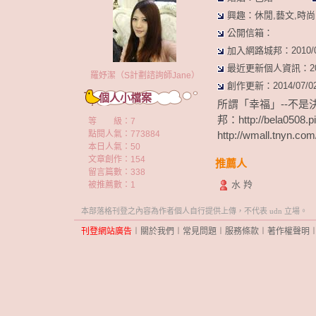
興趣：休閒,藝文,時尚,
公開信箱：
加入網路城邦：2010/03/
最近更新個人資訊：2014/
羅妤潔（S計劃諮詢師Jane）
創作更新：2014/07/02 
個人小檔案
所謂「幸福」--不是
邦：http://bela050
等 級：7
點閱人氣：773884
http://wmall.tnyn.co
本日人氣：50
文章創作：154
推薦人
留言篇數：338
水 羚
被推薦數：
1
本部落格刊登之內容為作者個人自行提供上傳，不代表 udn 立場。
刊登網站廣告
︱
關於我們
︱
常見問題
︱
服務條款
︱
著作權聲明