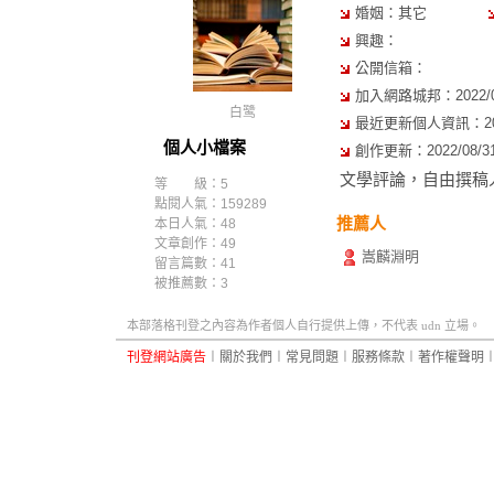
婚姻：其它
興趣：
公開信箱：
加入網路城邦：2022/02/
白鹭
最近更新個人資訊：2022/
個人小檔案
創作更新：2022/08/31 
文學評論，自由撰稿
等 級：5
點閱人氣：159289
推薦人
本日人氣：48
文章創作：49
嵩麟淵明
留言篇數：41
被推薦數：
3
本部落格刊登之內容為作者個人自行提供上傳，不代表 udn 立場。
刊登網站廣告
︱
關於我們
︱
常見問題
︱
服務條款
︱
著作權聲明