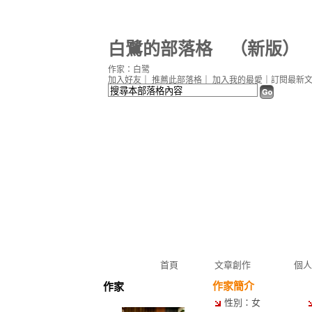
白鷺的部落格
（
新版
）
作家：白鹭
加入好友
｜
推薦此部落格
｜
加入我的最愛
｜
訂閱最新
首頁
文章創作
個人
作家簡介
作家
性別：女