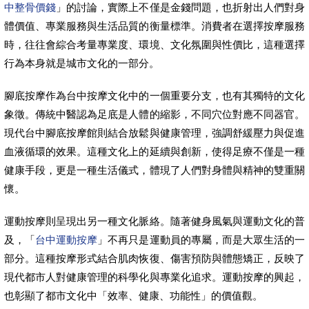
中整骨價錢
」的討論，實際上不僅是金錢問題，也折射出人們對身
體價值、專業服務與生活品質的衡量標準。消費者在選擇按摩服務
時，往往會綜合考量專業度、環境、文化氛圍與性價比，這種選擇
行為本身就是城市文化的一部分。
腳底按摩作為台中按摩文化中的一個重要分支，也有其獨特的文化
象徵。傳統中醫認為足底是人體的縮影，不同穴位對應不同器官。
現代台中腳底按摩館則結合放鬆與健康管理，強調舒緩壓力與促進
血液循環的效果。這種文化上的延續與創新，使得足療不僅是一種
健康手段，更是一種生活儀式，體現了人們對身體與精神的雙重關
懷。
運動按摩則呈現出另一種文化脈絡。隨著健身風氣與運動文化的普
及，「
台中運動按摩
」不再只是運動員的專屬，而是大眾生活的一
部分。這種按摩形式結合肌肉恢復、傷害預防與體態矯正，反映了
現代都市人對健康管理的科學化與專業化追求。運動按摩的興起，
也彰顯了都市文化中「效率、健康、功能性」的價值觀。