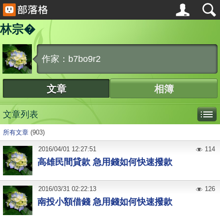
林宗�
作家：b7bo9r2
文章
相簿
文章列表
所有文章
(903)
2016
/
04
/
01
12:27:51
114
高雄民間貸款 急用錢如何快速撥款
2016
/
03
/
31
02:22:13
126
南投小額借錢 急用錢如何快速撥款