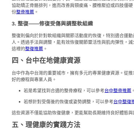
協助矯正骨骼排列，進而改善肩頸痠痛、腰椎壓迫或四肢僵硬
份
整骨推薦
。
3. 整復——修復受傷與調整軟組織
整復則偏向於針對軟組織與關節活動度的恢復，特別適合運動
人。透過手法與調整，能有效恢復關節靈活性與肌肉彈性，減
這裡的
整復推薦
。
四、台中在地健康資源
台中作為中台灣的重要城市，擁有多元的專業健康資源。從推
好的療程與專業人員。
若是希望找到合適的整骨療程，可以參考
台中整骨推薦
若想針對受傷後的恢復或姿勢調整，可以參考
台中整復
這些資源不僅能協助恢復健康，更能幫助長期維持良好體態與
五、理健康的實踐方法