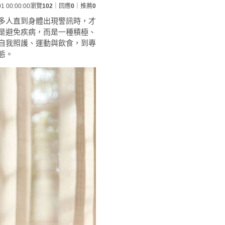
01 00:00:00
瀏覽
102
｜回應
0
｜推薦
0
多人直到身體出現警訊時，才
是避免疾病，而是一種積極、
自我照護、運動與飲食，到專
態。