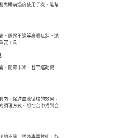
避免睡前過度使用手機，能幫
痛、腸胃不適等身體症狀。透
重要工具。
色
痛、關節卡滯，甚至運動傷
肌肉、促進血液循環的效果。
的調理方式。想在台中找到合
起的不適。透過專業技術，能