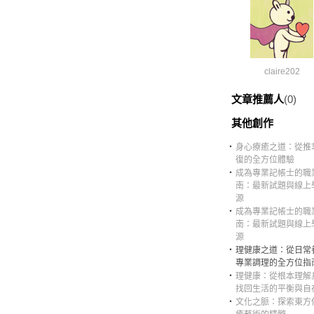
claire202
文章推薦人
(0)
其他創作
‧
身心療癒之道：從推
復的全方位體驗
‧
成為專業記帳士的職
南：最新試題與線上
源
‧
成為專業記帳士的職
南：最新試題與線上
源
‧
理健康之道：從日常
專業調理的全方位指
‧
理健康：從根本理解
找回生活的平衡與自
‧
文化之脈：探索東方