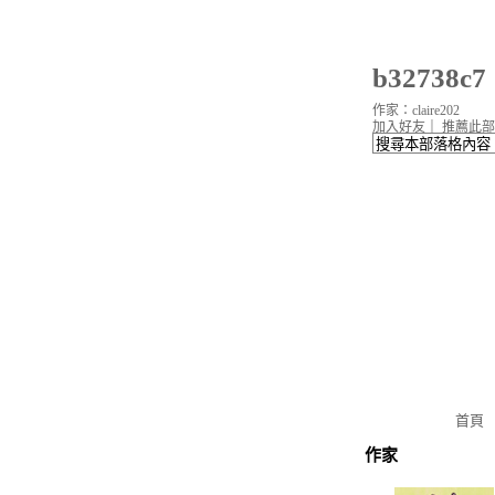
b32738
作家：claire202
加入好友
｜
推薦此部
首頁
作家