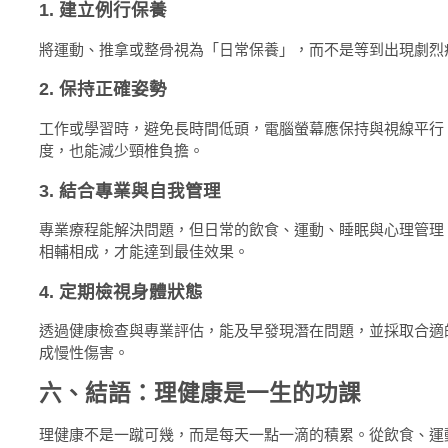
1. 建立例行保養
將運動、推拿或整骨視為「日常保養」，而不是等到出現劇烈
2. 保持正確姿勢
工作或學習時，避免長時間低頭，電腦螢幕應保持與視線平行
度，也能減少頸椎負擔。
3. 結合專業與自我管理
專業療程能解決問題，但日常的飲食、運動、睡眠與心理管理
相輔相成，才能達到最佳效果。
4. 定期檢視身體狀態
透過健康檢查與專業評估，能及早發現潛在問題，並採取合適
成慢性傷害。
六、結語：理健康是一生的功課
理健康不是一蹴可幾，而是每天一點一滴的積累。從飲食、運