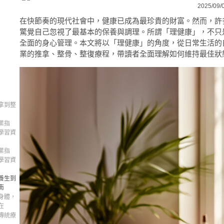
2025/09/
在快節奏的現代社會中，健康已成為最珍貴的財富。然而，許
驚覺自己忽視了最基本的保養與調理。所謂「理健康」，不只
全面的身心管理。本文將以「理健康」的角度，從日常生活的
業的推拿、整骨、整復療程，帶讀者全面理解如何維持最佳狀
拿到整
業指
學習資
業指
學習資
養生到
南
身體，
在
傳統療