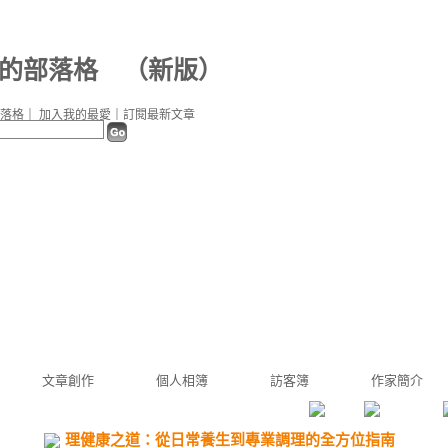
c7 的部落格
（
新版
）
落格
｜
加入我的最愛
｜
訂閱最新文章
文章創作
個人相簿
訪客簿
作家簡介
理健康之道：從日常養生到專業調理的全方位指南