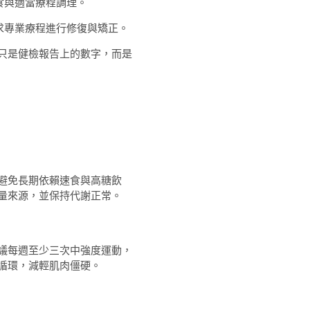
食與適當療程調理。
求專業療程進行修復與矯正。
只是健檢報告上的數字，而是
避免長期依賴速食與高糖飲
量來源，並保持代謝正常。
議每週至少三次中強度運動，
循環，減輕肌肉僵硬。