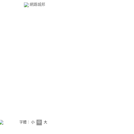
網路城邦
字體：
小
中
大