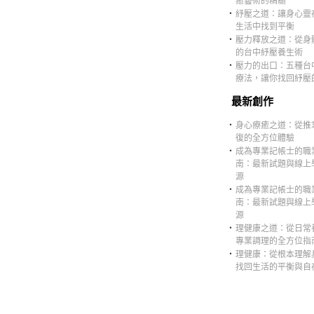
癒藝術的精髓
‧
紓壓之道：讓身心靈
生活中找到平衡
‧
壓力釋放之道：從身
的台中紓壓養生術
‧
壓力的出口：五種台
療法，讓你找回紓壓
最新創作
‧
身心療癒之道：從推
復的全方位體驗
‧
成為專業記帳士的職
南：最新試題與線上
源
‧
成為專業記帳士的職
南：最新試題與線上
源
‧
理健康之道：從日常
專業調理的全方位指
‧
理健康：從根本理解
找回生活的平衡與自