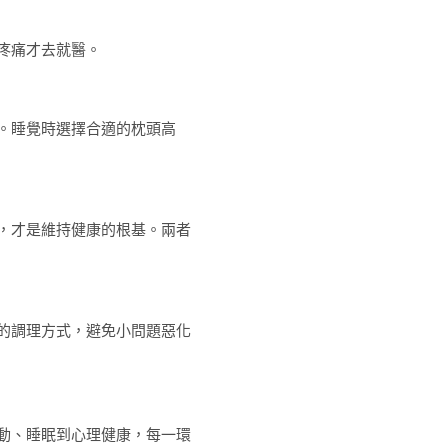
疼痛才去就醫。
。睡覺時選擇合適的枕頭高
，才是維持健康的根基。兩者
的調理方式，避免小問題惡化
動、睡眠到心理健康，每一環