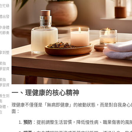
在忙碌
體出發
中身體
的節奏
拿到整
業指
學習資
業指
學習資
一、理健康的核心精神
養生到
南
理健康不僅僅是「無病即健康」的被動狀態，而是對自我身心
身體，
面：
在
預防
：提前調整生活習慣，降低慢性病、職業傷害的風