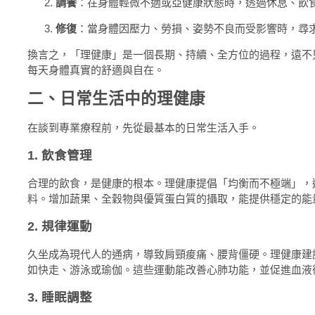
調養
：在身體輕微不適或亞健康狀態時，透過休息、飲
修復
：當身體因壓力、勞損、姿勢不良而受影響時，尋
換言之，「理健康」是一個長期、持續、全方位的過程，遠不
每天身體真實的舒適與自在。
二、日常生活中的理健康
在談到專業療程前，先從最基本的日常生活入手。
1. 飲食管理
合理的飲食，是健康的根本。理健康提倡「均衡而不極端」，
料。增加蔬果、全穀物與優質蛋白質的攝取，能提供穩定的能
2. 規律運動
久坐成為現代人的通病，導致肩頸痠痛、腰背僵硬。理健康建
如快走、游泳或瑜伽。這些運動能改善心肺功能，並促進血液
3. 睡眠調整