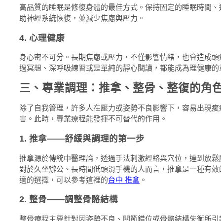
高品質的睡眠是修復身體的最佳方式。保持固定的睡眠時間、
助神經系統恢復，並減少焦慮與壓力。
4. 心理健康
身心密不可分。長期焦慮或壓力，不僅影響情緒，也會造成頭
過冥想、深呼吸練習或是單純的靜心閱讀，都能成為理健康的
三、專業調理：推拿、整骨、整復的角
除了自我管理，許多人在壓力或姿勢不良影響下，容易出現痠
害。此時，專業療程能發揮不可替代的作用。
1. 推拿——舒緩與調理的第一步
推拿源於傳統中醫理論，透過手法刺激經絡與穴位，達到放鬆
對於久坐辦公、長時間低頭滑手機的人而言，推拿是一種有效
適的選擇，可以參考這裡的
台中 推拿
。
2. 整骨——調整骨骼結構
整骨療程主要針對因姿勢不良、關節錯位或骨骼結構失衡所引