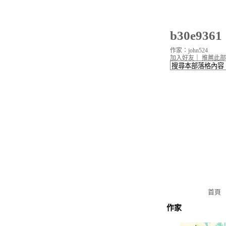
b30e93
作家：john524
加入好友
｜
推薦此部
首頁
作家