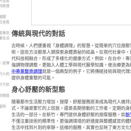
件全面
特殊情
健開
位自我
傳統與現代的對話
整骨到
康生活
古時候，人們便重視「身體調理」的智慧。從簡單的穴位按壓
術，這些方法都是人類探索身體奧秘的結晶。在現代社會中，
代科技相融合，形成了多樣化的健康方式。例如，在台中，專
：從傳
強調物理調整，更融入人體工學與現代醫學知識，使治療更為
中專業整骨調理
就是一個典型的例子，它將傳統技術與現代理
代人的
提供身體重整的可能。
代下的
身心舒壓的新型態
到價值
隨著都市生活壓力增加，按摩、舒壓服務逐漸成為現代人維持
藝術
式。不論是繁忙的上班族，還是長期勞動的工作者，定期的身
生活的一部分。在新竹，專門提供身體舒壓的按摩服務，如
新
不僅注重技術的精準性，更強調環境的舒適度與整體感官的體
生活中找到片刻的寧靜。這樣的服務，其實也反映了東方文化