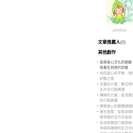
john524
文章推薦人
(0)
其他創作
‧
追尋身心文化的脈動
統養生到現代舒壓
‧
找回身心的平衡：現
紓壓之道
‧
流量的力量：數位時
全方位行銷實踐
‧
轉換的力量：從流量
的行銷實踐
‧
療癒身心的整體調理
‧
養生智慧：從氣血調
態保健的全方位指南
‧
全球商務旅行首部曲
申請與補辦的全方位