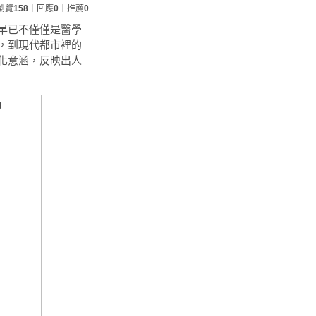
瀏覽
158
｜回應
0
｜推薦
0
早已不僅僅是醫學
，到現代都市裡的
化意涵，反映出人