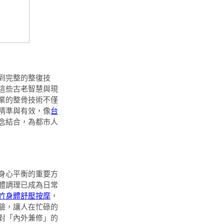
到完整的整復技
這些古老智慧與現
業的整骨技術不僅
精準與有效，像
台
念結合，為都市人
身心平衡的重要方
體調理已成為日常
竹身體舒壓按摩
，
驗，讓人在忙碌的
對「內外兼修」的