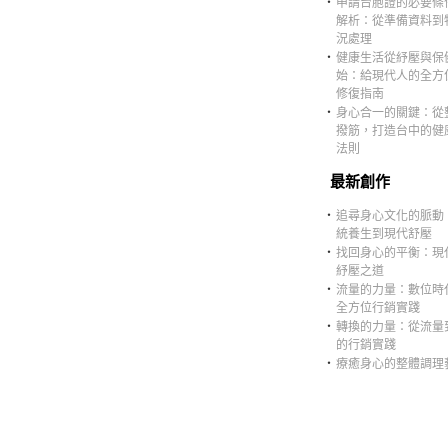
‧
申請台胞證的必要條
解析：從準備資料到
況處理
‧
健康生活從紓壓與保
始：給現代人的全方
修復指南
‧
身心合一的關鍵：從
撥筋，打造台中的健
法則
最新創作
‧
追尋身心文化的脈動
統養生到現代舒壓
‧
找回身心的平衡：現
紓壓之道
‧
流量的力量：數位時
全方位行銷實踐
‧
轉換的力量：從流量
的行銷實踐
‧
療癒身心的整體調理