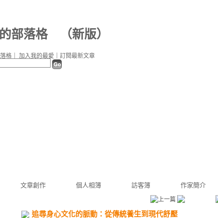
61 的部落格
（
新版
）
落格
｜
加入我的最愛
｜
訂閱最新文章
文章創作
個人相簿
訪客簿
作家簡介
追尋身心文化的脈動：從傳統養生到現代舒壓