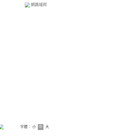
網路城邦
字體：
小
中
大