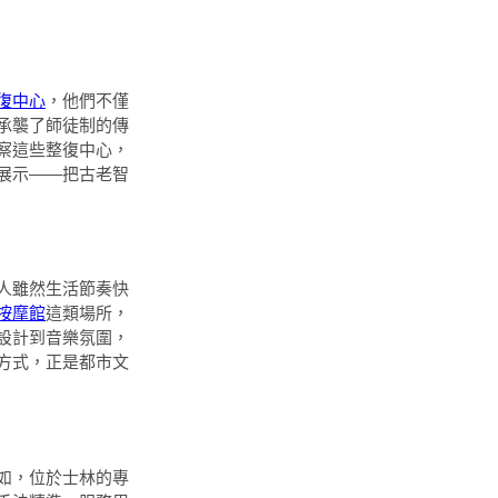
復中心
，他們不僅
承襲了師徒制的傳
察這些整復中心，
展示——把古老智
人雖然生活節奏快
按摩館
這類場所，
設計到音樂氛圍，
方式，正是都市文
如，位於士林的專