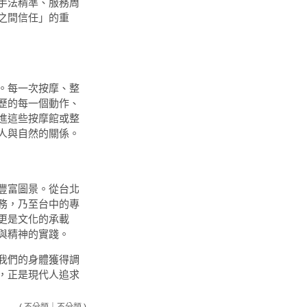
手法精準、服務周
之間信任」的重
。每一次按摩、整
歷的每一個動作、
進這些按摩館或整
人與自然的關係。
豐富圖景。從台北
務，乃至台中的專
更是文化的承載
與精神的實踐。
我們的身體獲得調
，正是現代人追求