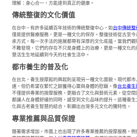
理解：身心合一，方能達到真正的健康。
傳統整復的文化價值
在台中，有許多延續百年技術的傳統整復中心，如
台中傳統整
僅是提供醫療服務，更是一種文化的保存。整復技術從古至今
承方式，每一次手法的施展都帶有深厚的文化底蘊。當我們觀
不難發現，它們的存在不只是身體上的治療，更是一種文化的
慧活生生地延續到今天的社會生活中。
都市養生的普及化
在台北，養生按摩館的興起則呈現另一種文化面貌。現代都市
速，但仍希望在繁忙之餘獲得心靈與身體的慰藉。像
台北養生
不僅提供專業的按摩服務，更融合了文化與藝術元素，從空間
都讓人在身體舒緩的同時，感受到文化品味的提升。這種養生
化與古老養生智慧的結合，彰顯出台灣多元文化的獨特性。
專業推薦與品質保證
隨著需求增加，市面上也出現了許多專業推薦的按摩服務。例