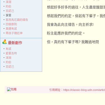
‧
深淵
‧
約伯
想起好多好多的過往，人生盡是酸甜苦
‧
否認己
‧
享受
想起我們的約定，倘若有下輩子，我們
‧
客西馬尼園的禱告
我會為此向主禱告，向主祈求!
‧
四個原則
‧
奧運有感
盼主能應許我們的約定。
‧
帶孩子親近神
但，真的有下輩子嗎? 我難過地問
最新創作
‧
有感
‧
愛要及時
‧
深淵
‧
約伯
‧
否認己
引用網址：https://classic-blog.udn.com/artic