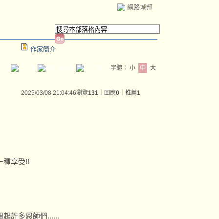
網路城邦
作家簡介
字體：
小
中
大
2025/03/08 21:04:46
瀏覽
131
｜回應
0
｜推薦
1
種享受!!
多恩師們......