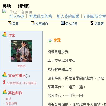
美地
（
新版
）
作家：寶鴨鴨
加入好友
｜
推薦此部落格
｜
加入我的最愛
｜
訂閱最新文章
首頁
文章創作
個人相簿
訪客簿
作家
享受
讀經是種享受
與主交通是種享受
寶鴨鴨
唱詩歌是種享受
文章推薦人
(1)
閒暇時間，隨著音樂翩翩起舞，也是一
文武兩邊站, 可可疊羅漢
踩著舞步，一遍又一遍，
其他創作
跳著步伐，一回又一回。
‧
有感
‧
愛要及時
隨著音樂律動，我想起許多人事物，想起許