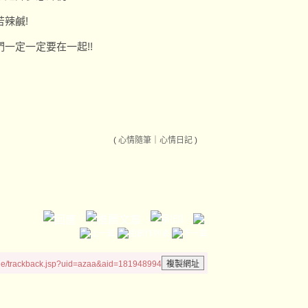
辣鹹!
一定一定要在一起!!
(
心情隨筆
｜
心情日記
)
le/trackback.jsp?uid=azaa&aid=181948994