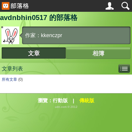
avdnbhin0517 的部落格
作家：kkenczpr
文章
相簿
文章列表
所有文章
(0)
瀏覽：
行動版
|
傳統版
udn.com © 2012