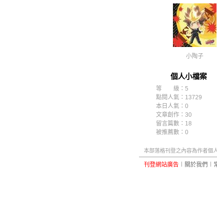
小陶子
個人小檔案
等 級：5
點閱人氣：13729
本日人氣：0
文章創作：30
留言篇數：18
被推薦數：
0
本部落格刊登之內容為作者個人自
刊登網站廣告
︱
關於我們
︱