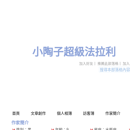
小陶子超級法拉利
加入好友
｜
推薦此部落格
｜
加入
首頁
文章創作
個人相簿
訪客簿
作家簡介
作家簡介
性別：男
年齡：9
星座：水瓶座