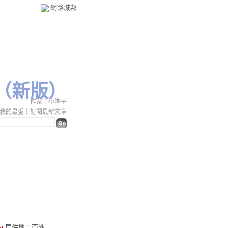
網路城邦
（
新版
）
作家：小陶子
我的最愛
｜
訂閱最新文章
居住地：亞洲