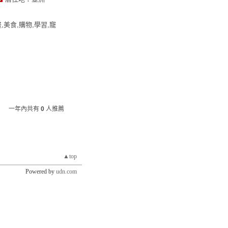
,美食,購物,學習,寵
一年內共有
0
人推薦
▲top
Powered by
udn.com