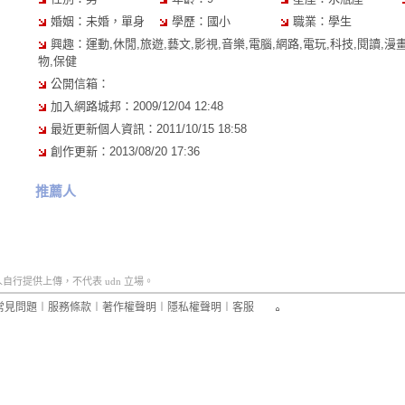
婚姻：未婚，單身
學歷：國小
職業：學生
興趣：運動,休閒,旅遊,藝文,影視,音樂,電腦,網路,電玩,科技,閱讀,漫畫
物,保健
公開信箱：
加入網路城邦：2009/12/04 12:48
最近更新個人資訊：2011/10/15 18:58
創作更新：2013/08/20 17:36
推薦人
行提供上傳，不代表 udn 立場。
常見問題
︱
服務條款
︱
著作權聲明
︱
隱私權聲明
︱
客服