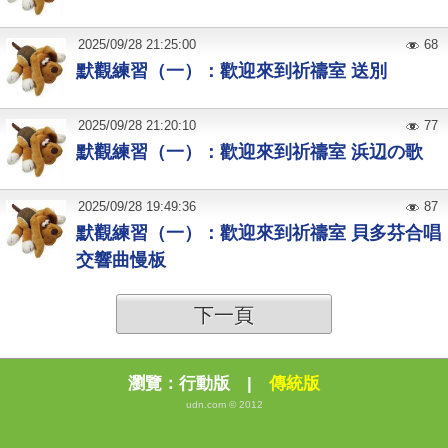
2025
/
09
/
28
21:25:00
68
默觀練習（一）：歡迎來到祈禱室 送別
2025
/
09
/
28
21:20:10
77
默觀練習（一）：歡迎來到祈禱室 浜辺の歌
2025
/
09
/
28
19:49:36
87
默觀練習（一）：歡迎來到祈禱室 貝多芬合唱
交響曲慢板
下一頁
瀏覽：
行動版
|
傳統版
udn.com © 2012