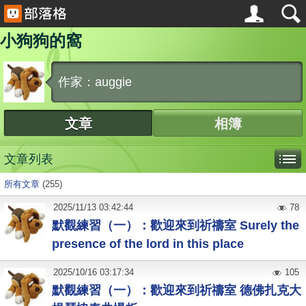
小狗狗的窩
作家：auggie
文章
相簿
文章列表
所有文章
(255)
2025
/
11
/
13
03:42:44
78
默觀練習（一）：歡迎來到祈禱室 Surely the
presence of the lord in this place
2025
/
10
/
16
03:17:34
105
默觀練習（一）：歡迎來到祈禱室 德佛扎克大