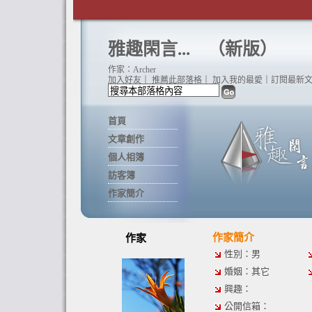
雅趣閑言...
（
新版
）
作家：Archer
加入好友
｜
推薦此部落格
｜
加入我的最愛
｜
訂閱最新
首頁
文章創作
個人相簿
訪客簿
作家簡介
作家簡介
作家
性別：男
婚姻：其它
興趣：
公開信箱：