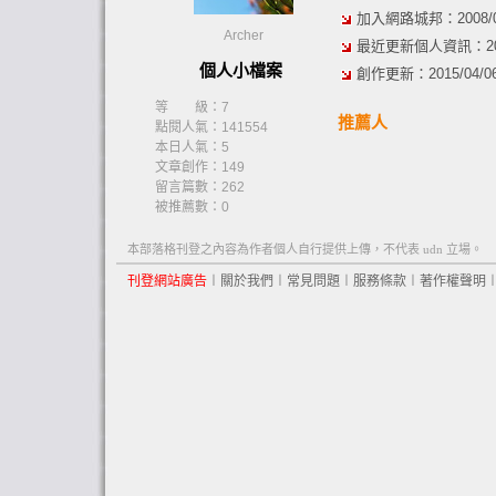
加入網路城邦：2008/03/
Archer
最近更新個人資訊：2008/
個人小檔案
創作更新：2015/04/06 
等 級：7
推薦人
點閱人氣：141554
本日人氣：5
文章創作：149
留言篇數：262
被推薦數：
0
本部落格刊登之內容為作者個人自行提供上傳，不代表 udn 立場。
刊登網站廣告
︱
關於我們
︱
常見問題
︱
服務條款
︱
著作權聲明