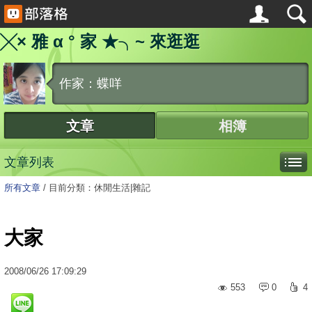
╳× 雅 α ° 家 ★╮~ 來逛逛
作家：蝶咩
文章
相簿
文章列表
所有文章
/
目前分類：休閒生活|雜記
大家
2008
/
06
/
26
17:09:29
553
0
4