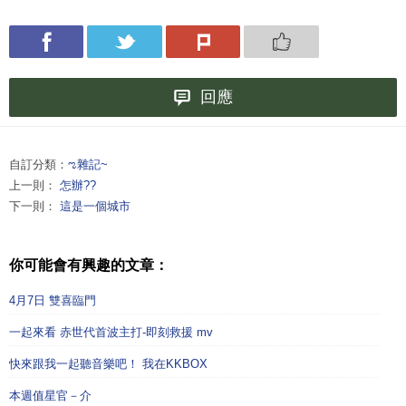
回應
自訂分類：
ಌ雜記~
上一則：
怎辦??
下一則：
這是一個城市
你可能會有興趣的文章：
4月7日 雙喜臨門
一起來看 赤世代首波主打-即刻救援 mv
快來跟我一起聽音樂吧！ 我在KKBOX
本週值星官－介