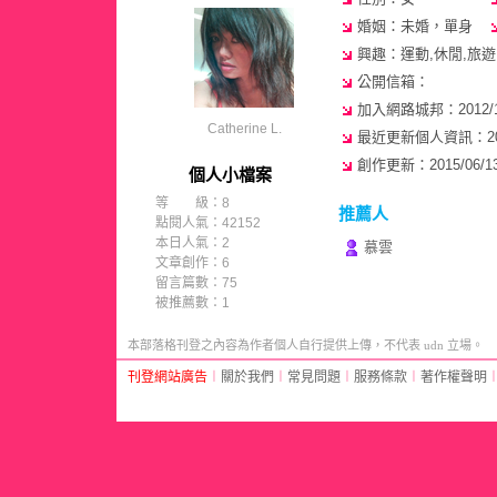
婚姻：未婚，單身
興趣：運動,休閒,旅遊,
公開信箱：
加入網路城邦：2012/10/
Catherine L.
最近更新個人資訊：2018/
創作更新：2015/06/13 
個人小檔案
等 級：8
推薦人
點閱人氣：42152
本日人氣：2
慕雲
文章創作：6
留言篇數：75
被推薦數：
1
本部落格刊登之內容為作者個人自行提供上傳，不代表 udn 立場。
刊登網站廣告
︱
關於我們
︱
常見問題
︱
服務條款
︱
著作權聲明