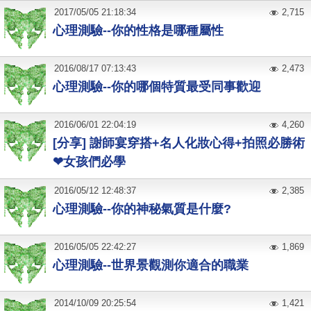
2017
/
05
/
05
21:18:34
2,715
心理測驗--你的性格是哪種屬性
2016
/
08
/
17
07:13:43
2,473
心理測驗--你的哪個特質最受同事歡迎
2016
/
06
/
01
22:04:19
4,260
[分享] 謝師宴穿搭+名人化妝心得+拍照必勝術
❤女孩們必學
2016
/
05
/
12
12:48:37
2,385
心理測驗--你的神秘氣質是什麼?
2016
/
05
/
05
22:42:27
1,869
心理測驗--世界景觀測你適合的職業
2014
/
10
/
09
20:25:54
1,421