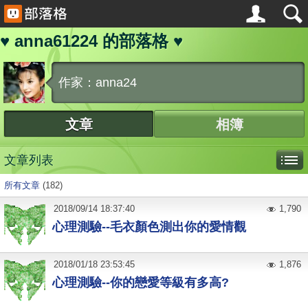
♥ anna61224 的部落格 ♥
作家：anna24
文章
相簿
文章列表
所有文章
(182)
2018
/
09
/
14
18:37:40
1,790
心理測驗--毛衣顏色測出你的愛情觀
2018
/
01
/
18
23:53:45
1,876
心理測驗--你的戀愛等級有多高?