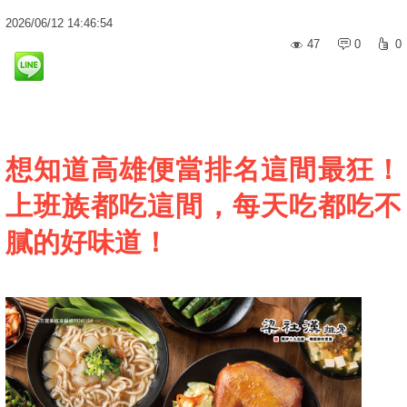
2026
/
06
/
12
14:46:54
47
0
0
想知道高雄便當排名這間最狂！
上班族都吃這間，每天吃都吃不
膩的好味道！