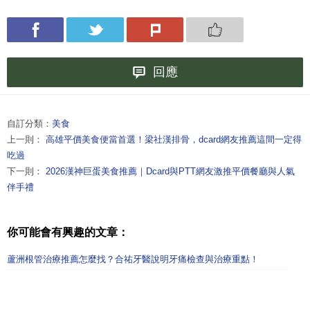
回應
自訂分類：
美食
上一則：
高雄平價美食便當首選！梁社漢排骨，dcard網友推薦這間一定得
吃過
下一則：
2026漢神巨蛋美食推薦｜Dcard與PTT網友激推平價餐廳與人氣
伴手禮
你可能會有興趣的文章：
蘆洲根管治療推薦怎麼找？合祐牙醫說明牙痛檢查與治療重點！