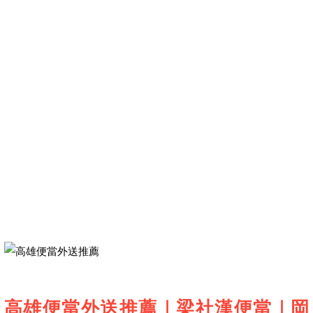
高雄便當外送推薦｜梁社漢便當｜岡