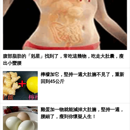
腹部脂肪的「剋星」找到了，常吃這幾物，吃走大肚囊，瘦
出小蠻腰
PR
檸檬加它，堅持一週大肚腩不見了，重新
回到45公斤
PR
雞蛋加一物就能減掉大肚腩，堅持一週，
腰細了，瘦到你懷疑人生！