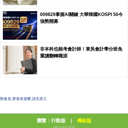
PR
009829掌握AI關鍵 大華韓國KOSPI 50今
強勢開募
PR
非本科也能考會計師！東吳會計學分班免
重讀翻轉職涯
限會員,要發表迴響,請先登入
瀏覽：
行動版
|
傳統版
udn.com © 2012