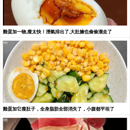
雞蛋加一物,瘦太快！溼氣排出了,大肚腩也偷偷溜走了
PR
雞蛋加它瘦肚子，全身脂肪全部消失了，小腹都平坦了
PR