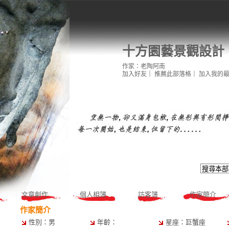
十方園藝景觀設計
作家：老陶阿南
加入好友
｜
推薦此部落格
｜
加入我的
文章創作
個人相簿
訪客簿
作家簡介
作家簡介
性別：男
年齡：
星座：巨蟹座