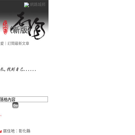
網路城邦
（
新版
）
最愛
｜
訂閱最新文章
居住地：彰化縣