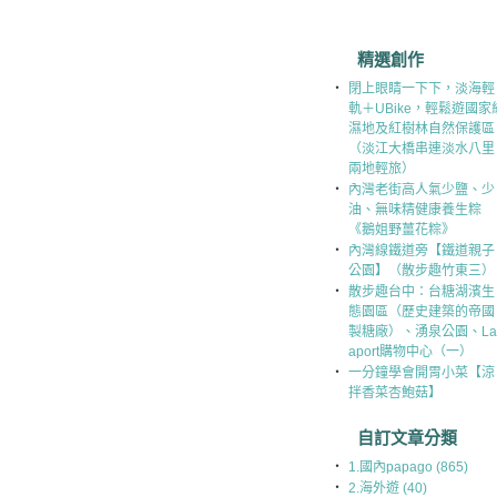
精選創作
‧
閉上眼睛一下下，淡海輕
軌＋UBike，輕鬆遊國家
濕地及紅樹林自然保護區
（淡江大橋串連淡水八里
兩地輕旅）
‧
內灣老街高人氣少鹽、少
油、無味精健康養生粽
《鵝姐野薑花粽》
‧
內灣線鐵道旁【鐵道親子
公園】（散步趣竹東三）
‧
散步趣台中：台糖湖濱生
態園區（歷史建築的帝國
製糖廠）、湧泉公園、La
aport購物中心（一）
‧
一分鐘學會開胃小菜【涼
拌香菜杏鮑菇】
自訂文章分類
‧
1.國內papago (865)
‧
2.海外遊 (40)