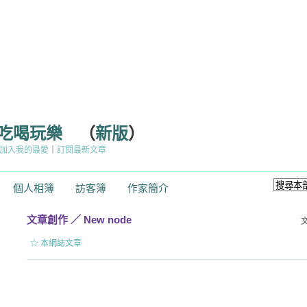
的吃喝玩樂
（
新版
）
加入我的最愛
｜
訂閱最新文章
個人相簿
訪客簿
作家簡介
文章創作
／
New node
☆ 本網誌文章