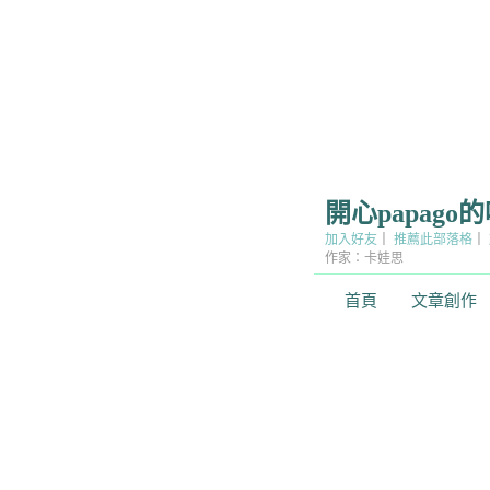
開心papago
加入好友
｜
推薦此部落格
｜
作家：卡娃思
首頁
文章創作