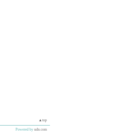
▲top
Powered by
udn.com