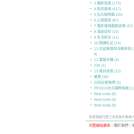
‧
3.攝影寫真 (175)
‧
4.吃的美味 (417)
‧
5.台北植物園 (26)
‧
6.心情隨寫 (87)
‧
7.電影電視戲劇音樂 (67)
‧
8.淺談信仰 (15)
‧
9.生活綜合 (11)
‧
10.閱讀札記 (14)
‧
11.公益展演與活動參與 (
4)
‧
12.電腦手機 (4)
‧
22K (1)
‧
13.我的成長 (15)
‧
展覽 (34)
‧
公民記者報導 (5)
‧
ITF2013台北國際旅展 (1
‧
New node (0)
‧
New node (0)
‧
New node (0)
本部落格刊登之內容為作者個人自
刊登網站廣告
︱
關於我們
︱