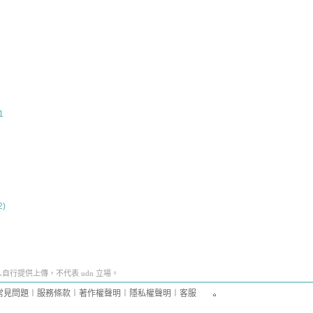
1
2)
行提供上傳，不代表 udn 立場。
常見問題
︱
服務條款
︱
著作權聲明
︱
隱私權聲明
︱
客服