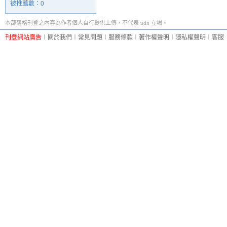
被推薦數：
0
本部落格刊登之內容為作者個人自行提供上傳，不代表 udn 立場。
刊登網站廣告
︱
關於我們
︱
常見問題
︱
服務條款
︱
著作權聲明
︱
隱私權聲明
︱
客服