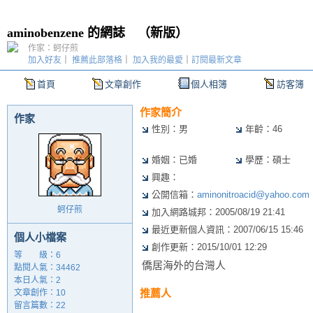
aminobenzene 的網誌
（
新版
）
作家：蚵仔煎
加入好友
｜
推薦此部落格
｜
加入我的最愛
｜
訂閱最新文章
首頁
文章創作
個人相簿
訪客簿
作家簡介
作家
性別：男
年齡：46
婚姻：已婚
學歷：碩士
興趣：
公開信箱：
aminonitroacid@yahoo.com
蚵仔煎
加入網路城邦：2005/08/19 21:41
最近更新個人資訊：2007/06/15 15:46
個人小檔案
創作更新：2015/10/01 12:29
等 級：6
僑居海外的台灣人
點閱人氣：34462
本日人氣：2
推薦人
文章創作：10
留言篇數：22