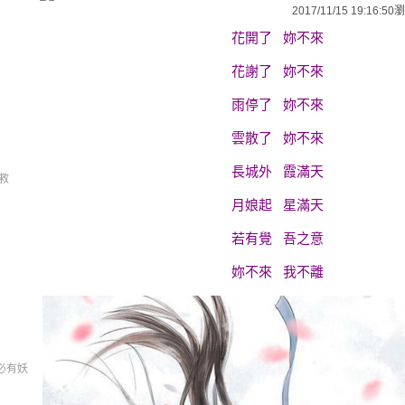
2017/11/15 19:16:50
瀏
花開了 妳不來
花謝了 妳不來
雨停了 妳不來
雲散了 妳不來
長城外 霞滿天
，救
月娘起 星滿天
若有覺 吾之意
妳不來 我不離
必有妖