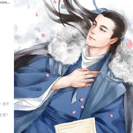
ore...
，而不
生意?