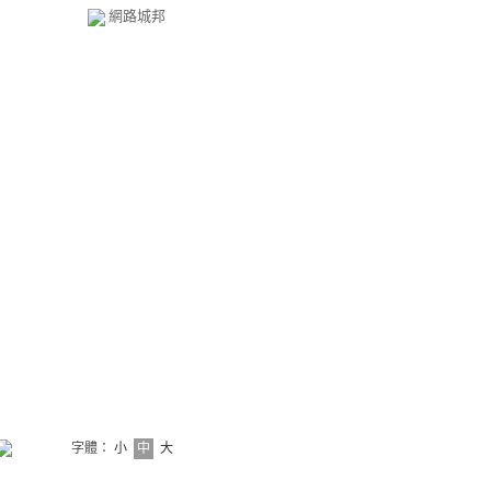
網路城邦
字體：
小
中
大