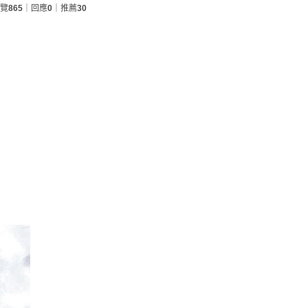
覽
865
｜回應
0
｜推薦
30