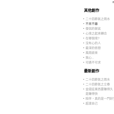
m
其他創作
‧
二十四節氣之雨水
‧
不來不離
‧
僧侶的袈裟
‧
心境之起承轉合
‧
在哪個境?
‧
沒有心的人
‧
最深的依戀
‧
風雨欲來
‧
我心...
‧
可遇不可求
最新創作
‧
二十四節氣之雨水
‧
二十四節氣之立春
‧
金錢這東西要賺得久
是賺得快
‧
陪伴，真的是一門好
‧
超渡自己