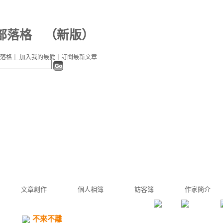
部落格
（
新版
）
落格
｜
加入我的最愛
｜
訂閱最新文章
文章創作
個人相簿
訪客簿
作家簡介
不來不離