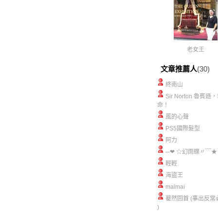
老女王
文章推薦人
(30)
終南山
Sir Norton 魯賓遜
命！
風的心聲
PS5國際髮型
阿力
─❤ ☆幻雨蝶〃﹋★
輕輕
海盜王
maimai
驀然回首 (事出反常
)