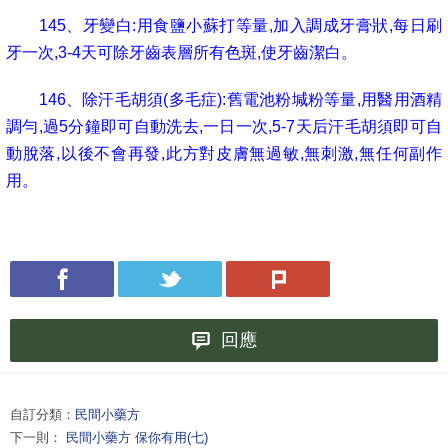
145
、牙變白
:
用食鹽小蘇打等量
,
加入調成牙膏狀
,
每日刷
牙一次
,3-4
天可除牙齒表層所有色斑
,
使牙齒潔白。
146
、除汗毛胡須
(
多毛症
):
舊電池粉堿粉等量
,
用醫用酒精
調勻
,
過
5
分鐘即可自動洗去
,
一日一次
,5-7
天后汗毛胡須即可自
動脫落
,
以後不會再發
,
此方對皮膚無過敏
,
無刺激
,
無任何副作
用。
回應
自訂分類：
民間小藥方
下一則：
民間小藥方 保你有用(七)