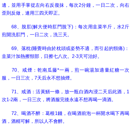
邊，並用手掌從左向右反復抹，每次
2
分鐘，一日二次，向右
歪則反做，連用三四天即正。
68
、脫肛
(
解大便時肛門脫下
)
：每次用韭菜半斤，水
2
斤
煎開洗肛門，一日二次，洗三天。
69
、落枕
(
睡覺時由於枕頭或姿勢不適，而引起的頸痛
)
：
韭菜汁加熱擦頸部，日擦七八次。
2-3
天可治好。
70
、戒煙：乾南瓜藤
*
一兩，煎一碗湯加適量紅糖一次
服，一日三次，
7
天后永不想抽煙。
71
、戒酒：活黃鱔一條，放一瓶白酒內浸二天后此酒，
1
次
1-2
兩
，一日三次，將酒服完後永遠不想再喝一滴酒。
72
、喝酒不醉：葛根
1
錢，在喝酒前泡一杯開水喝下再喝
酒，酒精可解，所以人不會醉。