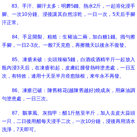
83
、手汗、腳汗太多：明礬
5
錢、熱水
2
斤，一起溶化浸手
腳、一次
10
分鐘、浸後讓其自然涼乾，一日一次，
5
天后手腳
汗正常。
84
、手足開裂、粗糙：生豬油二兩，加白糖
1
錢。搗勻擦
手腳，一日
2-3
次。一般
7
天克愈，再擦幾天以後永不復發。
85
、凍瘡未破：尖頭辣椒
5
錢，白酒或酒精半斤一起放入
瓶內浸
3
天后，在凍瘡初起，皮膚紅腫發熱時塗患處，一日五
次，有特效，連用十天至半月痊愈除根，來年永不再發。
86
、凍瘡已破：陳舊棉花
(
越陳舊越好
)
燒成灰，用麻油調
勻塗患處，一日三次。
87
、鵝掌風、灰指甲：醋
1
斤熬至半斤，加入去皮大蒜頭
一只，二日後用醋每天浸手二次，一次
10
分鐘，浸後再用清水
洗淨，
7
天即可。