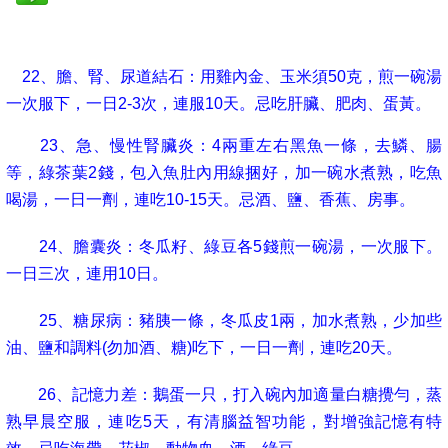
22
、膽、腎、尿道結石：用雞內金、玉米須
50
克，煎一碗湯
一次服下，一日
2-3
次，連服
10
天。忌吃肝臟、肥肉、蛋黃。
23
、急、慢性腎臟炎：
4
兩重左右黑魚一條，去鱗、腸
等，綠茶葉
2
錢，包入魚肚內用線捆好，加一碗水煮熟，吃魚
喝湯，一日一劑，連吃
10-15
天。忌酒、鹽、香蕉、房事。
24
、膽囊炎：冬瓜籽、綠豆各
5
錢煎一碗湯，一次服下。
一日三次，連用
10
日。
25
、糖尿病：豬胰一條，冬瓜皮
1
兩，加水煮熟，少加些
油、鹽和調料
(
勿加酒、糖
)
吃下，一日一劑，連吃
20
天。
26
、記憶力差：鵝蛋一只，打入碗內加適量白糖攪勻，蒸
熟早晨空服，連吃
5
天，有清腦益智功能，對增強記憶有特