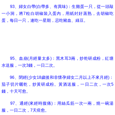
93
、婦女白帶
(
白帶多、有異味
)
：生雞蛋一只，從一頭敲
一小洞，將
7
粒白胡椒裝入蛋內，用紙封好蒸熟，去胡椒吃
蛋，每日一只，連吃一星期，忌吃豬血、綠豆。
94
、月經不調
(
來經提前或推遲均在
7
天以上
)
：乾藕節半
斤，炒黃研成粉，白酒送服，一日三次，一次
2
錢，服完即可
每月來經。
95
、血崩
(
月經量太多
)
：黑木耳
3
兩，炒乾研成粉，紅塘
水送服，一次
3
錢，一日二次。
96
、閉經
(
少女
18
歲後和非懷孕婦女二月以上不來月經
)
：
茄子切片曬乾，炒黃研成粉。黃酒送服，一日二次，一次
5
錢，十天可愈。
97
、通經
(
來經時腹痛
)
：用絲瓜筋一次一兩，燒一碗湯
服，一日二次，
7
天痊愈。