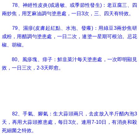
78
、神經性皮炎
(
或過敏、或季節性發生
)
：老豆腐三、四
兩炒焦，用芝麻油調勻塗患處，一日
3
次，三、四天有特效。
79
、濕疹
(
皮膚起紅點、水泡、發癢
)
：用綠豆
3
兩炒焦研
成粉，用醋調勻塗患處，一日二次，連塗一星期可根治。忌花
椒、胡椒。
80
、風疹塊、痱子：鮮韭菜汁每天塗患處，一次即明顯見
效，一日三次，
2-3
天即愈。
81
、白癜風：烏梅
30-50
克
浸泡在95%
酒精
100
毫升中，
2
周後過濾再加二甲亞礬
5
毫升，每日擦患處
3
次，每次用力擦
5
分鐘。
82
、手氣、腳氣：生大蒜頭兩只，去皮放入半斤醋內泡
3
天，再用大蒜頭擦患處，每日
3
次。連用
7-10
日，有消炎和殺
死細菌之特效。