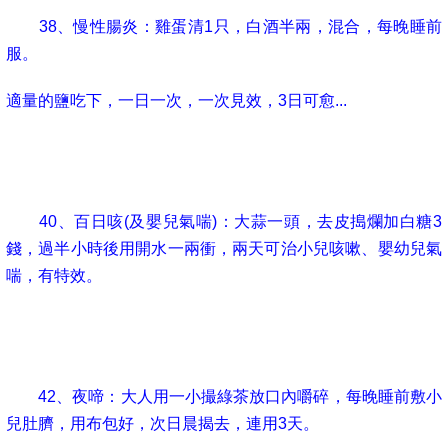
38
、慢性腸炎：雞蛋清
1
只，白酒半兩，混合，每晚睡前
服。
適量的鹽吃下，一日一次，一次見效，
3
日可愈
...
39
、小兒感冒
(
包括嬰兒
)
：生姜
5
錢，水半碗煎開加入紅
塘服下，一日二次，
2
天可愈。
40
、百日咳
(
及嬰兒氣喘
)
：大蒜一頭，去皮搗爛加白糖
3
錢，過半小時後用開水一兩衝，兩天可治小兒咳嗽、嬰幼兒氣
喘，有特效。
41
、小兒遺尿：生蔥白一根，搗爛，每晚睡前敷肚臍，
用布包好，次日晨揭去，連用
3-5
天，可治愈。
42
、夜啼：大人用一小撮綠茶放口內嚼碎，每晚睡前敷小
兒肚臍，用布包好，次日晨揭去，連用
3
天。