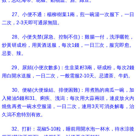
效，忌吃海帶、花椒、動物血、酒、綠豆。
27
、小便不通：楊柳樹葉
1
兩，煎一碗湯一次服下，一日
二次，
2-3
天即可通尿無阻。
28
、小便失禁
(
尿急、控制不住
)
：雞腸一付，洗淨曬乾，
炒黃研成粉，用黃酒送服，每次
1
錢，一日三次，服完即愈。
忌姜、辣。
29
、尿頻
(
小便次數多
)
：生韭菜籽
3
兩，研成粉，每次
2
錢
用白開水送服，一日二次，一般需服
2-10
天。忌濃茶、牛奶。
30
、便秘
(
大便燥結、排便困難
)
：用煮熟的南瓜一碗，加
入豬油
5
錢和
31
、痢疾、洩潟：每次用大蒜兩頭，連皮放火內
燒焦再煮一碗水空服湯，一日二次，連用
3
天可消炎解毒，治
久潟不愈特別有效。
32
、打鼾：花椒
5-10
粒，睡前用開水泡一杯水，待水涼後