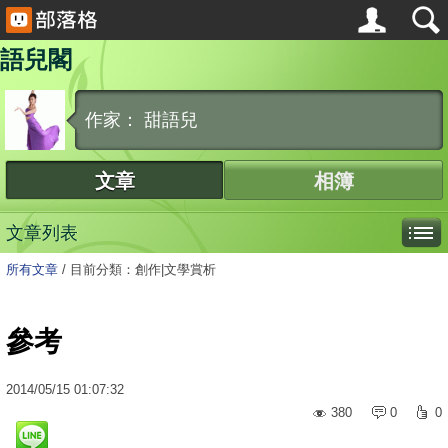
語兒閣
作家： 甜語兒
文章
相簿
文章列表
所有文章
/
目前分類：創作|文學賞析
參考
2014
/
05
/
15
01:07:32
380
0
0