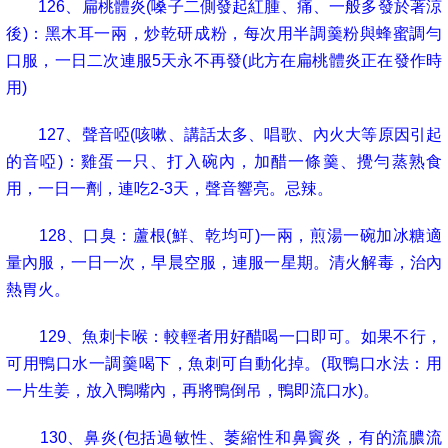
126
、扁桃體炎
(
嗓子二側發起紅腫、痛、一般多發於著涼
後
)
：黑木耳一兩，炒乾研成粉，每次用半調羹粉與蜂蜜調勻
口服，一日二次連服
5
天永不再發
(
此方在扁桃體炎正在發作時
用
)
127
、聲音啞
(
咳嗽、講話太多、唱歌、內火大等原因引起
的音啞
)
：雞蛋一只、打入碗內，加醋一條羹、攪勻蒸熟食
用，一日一劑，連吃
2-3
天，聲音響亮。忌辣。
128
、口臭：蘆根
(
鮮、乾均可
)
一兩，煎湯一碗加冰糖適
量內服，一日一次，早晨空服，連服一星期。清火解毒，治內
熱胃火。
129
、魚刺卡喉：較輕者用好醋喝一口即可。如果不行，
可用鴨口水一調羹喝下，魚刺可自動化掉。
(
取鴨口水法：用
一片生姜，放入鴨嘴內，再將鴨倒吊，鴨即流口水
)
。
130
、鼻炎
(
包括過敏性、萎縮性和鼻竇炎，有的流膿流