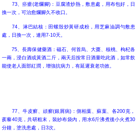
73
、疥瘡
(
老爛腳
)
：豆腐渣炒熱，敷患處，用布包好，日
換一次，可治愈爛腳久不收口。
74
、淋巴結核：田螺殼炒黃研成粉，用芝麻油調勻敷患
處，日換一次，連用
7-10
天。
75
、長壽保健藥酒：磁石、何首烏、大棗、核桃、枸杞各
一兩，浸白酒或黃酒二斤，兩天后按常日酒量吃此酒，如常飲
能使老人面部紅潤，增強抗病力，有延遲衰老功效。
76
、皮膚癢：鮮韭菜、淘米水，按
1
：
10
重量配好，先泡
二小時再連韭菜一起燒開，去韭菜用水洗癢處或洗澡，一次見
效，洗後勿用清水過身，一日一次，連洗三天永不再癢。
77
、牛皮癬、頑癬
(
銀屑病
)
：側柏葉、蘇葉、各
200
克，
蒺藜
40
克，共研粗末，裝紗布袋內，用水
6
斤沸煮後小火煮
30
分鐘，塗洗患處，日
3
次。