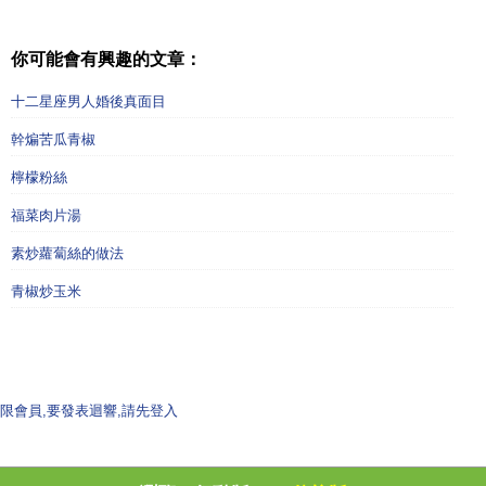
你可能會有興趣的文章：
十二星座男人婚後真面目
幹煸苦瓜青椒
檸檬粉絲
福菜肉片湯
素炒蘿蔔絲的做法
青椒炒玉米
限會員,要發表迴響,請先登入