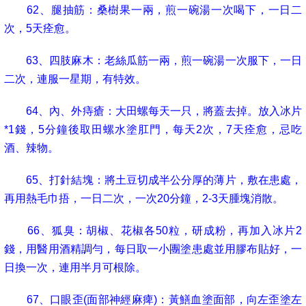
62
、腿抽筋：桑樹果一兩，煎一碗湯一次喝下，一日二
次，
5
天痊愈。
63
、四肢麻木：老絲瓜筋一兩，煎一碗湯一次服下，一日
二次，連服一星期，有特效。
64
、內、外痔瘡：大田螺每天一只，將蓋去掉。放入冰片
*1
錢，
5
分鐘後取田螺水塗肛門，每天
2
次，
7
天痊愈，忌吃
酒、辣物。
65
、打針結塊：將土豆切成半公分厚的薄片，敷在患處，
再用熱毛巾捂，一日二次，一次
20
分鐘，
2-3
天腫塊消散。
66
、狐臭：胡椒、花椒各
50
粒，研成粉，再加入冰片
2
錢，用醫用酒精調勻，每日取一小團塗患處並用膠布貼好，一
日換一次，連用半月可根除。
67
、口眼歪
(
面部神經麻痺
)
：黃鱔血塗面部，向左歪塗左