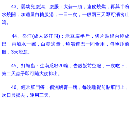
43
、嬰幼兒腹潟、腹脹：大蒜一頭，連皮燒焦，再與半碗
水燒開，加適量白糖服湯，一日一次，一般兩三天即可消食止
潟。
44
、盜汗
(
成人盜汗同
)
：老豆腐半斤，切片貼鍋內燒成
巴，再加水一碗，白糖適量，燒湯連巴一同食用，每晚睡前
服，
3
天痊愈。
45
、打蛔蟲：生南瓜籽
20
粒，去殼飯前空服，一次吃下，
第二天蟲子即可隨大便排出。
46
、經常肛門癢：傷濕解膏一塊，每晚睡覺前貼肛門上，
次日晨揭去，連用三天。
47
、小兒厭食
(
不思吃飯
)
：山楂
3
錢，雞盹皮
1
錢，加半碗
水煮熟飯前吃完，一日二次，連吃三天，有開胃、助消化之功
效。