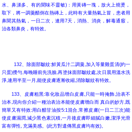
水、鼻涕多、有的聞味不靈敏
)
：用黃磚一塊，放火上燒燙，
取下，將一調羹醋倒在熱磚上，此時有大量熱氣上冒，患者用
鼻聞其熱氣，一日二次，連用
7
天，消熱、消炎，解毒通竅，
治各類鼻炎，有特效。
131
、流鼻血：藕節、蘆根等量，一起切碎，煎一碗水一
次喝下，一日二次，連用
5
日，清熱止血，永不復發。
132
、除面部皺紋
:
鮮黃瓜汁二調羹
,
加入等量雞蛋清
(
約一
只蛋
)
攪勻
,
每晚睡前先洗臉
,
再塗抹面部皺紋處
,
次日晨用溫水洗
淨
,
連用半至一月
,
能使皮膚逐漸收縮
,
消除皺紋有特效。
133
、皮膚粗黑
:
靠化妝品增白皮膚
,
只能一時掩飾
,
治表不
治本
,
現向你介紹一種治表治本能使皮膚增白而 真白的妙方
,
既
簡單又有特效
:
用白醋甘油按
5:1
混合
,
常擦皮膚
(
一日二三次
)
能
使皮膚濕潤
,
減少黑色素沉積
,
一月後皮膚即細膩白嫩
,
潔淨光滑
富有彈性
,
充滿美感。
(
此方對遺傳黑皮膚均有效
)
。