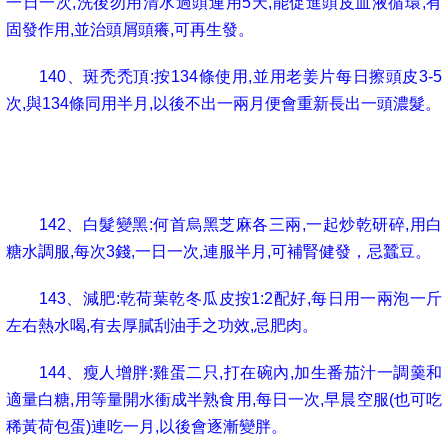
一日一次
,
洗後勿用清水過頭連用
5
天
,
能促進頭皮血液循環
,
有
固發作用
,
並治頭屑頭癢
,
可再生發。
140
、斑禿禿頂
:
按
134
條使用
,
並用老姜片每日擦頭皮
3-5
次
,
與
134
條同用半月
,
以後不出一兩月便會重新長出一頭濃髮。
141
、頭髮增亮
:
啤酒醋按
2:1
混合。每日用毛巾吸濕再塗
頭髮一次
,
連用半月。
142
、白髮變黑
:
何首烏黑芝麻各三兩
,
一起炒乾研碎
,
用白
糖水調服
,
每次
3
錢
,
一日一次
,
連服半月
,
可補腎健發，忌蠶豆。
143
、減肥
:
乾荷葉乾冬瓜皮按
1:2
配好
,
每日用一兩泡一斤
左右熱水喝
,
有去厚膩刮油手之功效
,
忌肥肉。
144
、瘦人增胖
:
雞蛋二只
,
打在碗內
,
加生番茄汁一調羹和
適量白糖
,
用等量開水衝成半熟食用
,
每日一次
,
早晨空服
(
也可吃
稀黃荷包蛋
)
連吃一月
,
以後會逐漸變胖。