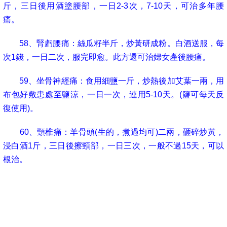
斤，三日後用酒塗腰部，一日
2-3
次，
7-10
天，可治多年腰
痛。
58
、腎虧腰痛：絲瓜籽半斤，炒黃研成粉。白酒送服，每
次
1
錢，一日二次，服完即愈。此方還可治婦女產後腰痛。
59
、坐骨神經痛：食用細鹽一斤，炒熱後加艾葉一兩，用
布包好敷患處至鹽涼，一日一次，連用
5-10
天。
(
鹽可每天反
復使用
)
。
60
、頸椎痛：羊骨頭
(
生的，煮過均可
)
二兩，砸碎炒黃，
浸白酒
1
斤，三日後擦頸部，一日三次，一般不過
15
天，可以
根治。
61
、骨刺
(
骨質增生
)
：狗骨頭三兩，砸碎炒黃浸白酒
1
斤，三日後用酒擦患處
(
最好帶吃此酒一盅
)
，一日三次，需用
半月可愈。