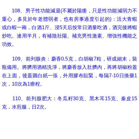
108
、男子性功能減退
(
不屬於陽痿，只是性功能減弱力不
重心，多見於年老體弱者，也有房事過度引起的
)
：活大青蝦
或白蝦一兩，白酒
1
斤、浸
5
天后按常日酒量吃酒，酒完後將蝦
炒吃。連用半月，有補陰壯陽、補充男性激素、增強性機能之
功效。
109
、前列腺炎：麝香
0.5
克，白胡椒
7
粒，研成細末，裝
瓶備用。將臍用酒精洗淨，將麝香放入肚臍內，再將胡椒粉蓋
在上面，後蓋圓白紙一張，外用膠布貼緊，每隔
7-10
日換藥
1
次，
10
次為
1
療程。
110
、前列腺肥大：冬瓜籽
30
克、黑木耳
15
克、秦皮
15
克，水煎服，日
2
次。
111
、牙痛
(
神經性、過敏性、蛀牙痛均可
)
：花椒
10
粒，
白酒一兩，將花椒浸在酒內，十分鐘後用酒口含，幾分鐘即見
效，一日
2
次每次
10
分鐘，
3-4
天痊愈。