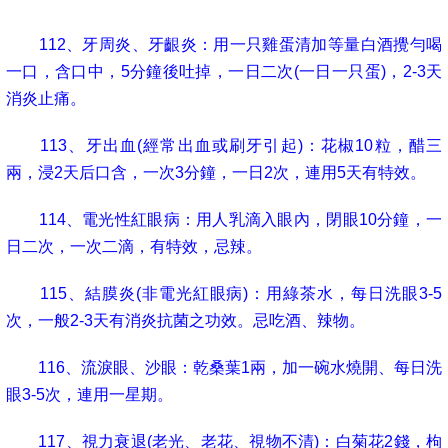
112
、牙周炎、牙齦炎：用一只雞蛋清加等量白酒攪勻喝
一口，含口中，
5
分鐘後吐掉，一日二次
(
一日一只蛋
)
，
2-3
天
消炎止痛。
113
、牙出血
(
經常出血或刷牙引起
)
：花椒
10
粒，醋三
兩，浸
2
天后口含，一次
3
分鐘，一日
2
次，連用
5
天有特效。
114
、電光性紅眼病：用人乳滴入眼內，閉眼
10
分鐘，一
日二次，一次二滴，有特效，忌辣。
115
、結膜炎
(
非電光紅眼病
)
：用綠茶水，每日洗眼
3-5
次，一般
2-3
天有消炎抗菌之功效。忌吃酒、辣物。
116
、流淚眼、沙眼：乾桑葉
1
兩，加一碗水燒開、每日洗
眼
3-5
次，連用一星期。
117
、視力衰退
(
老光、老花、視物不清
)
：白菊花
2
錢，枸