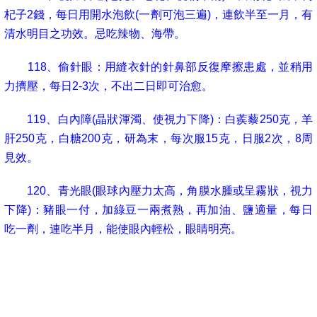
杞子
2
錢，每日用開水泡飲
(
一劑可泡三遍
)
，連飲半至一月，有
清水明目之功效。忌吃辣物、海帶。
118
、偷針眼：用縫衣針的針鼻部反復摩擦患處，並稍用
力擠壓，每日
2-3
次，不出二日即可治愈。
119
、白內障
(
晶狀渾濁、使視力下降
)
：白蒺藜
250
克，羊
肝
250
克，白糖
200
克，研為末，每次服
15
克，日服
2
次，
8
周
見效。
120
、青光眼
(
眼球內壓力太高，角膜水腫或呈霧狀，視力
下降
)
：豬眼一付，加綠豆一兩煮熟，再加油、鹽適量，每日
吃一劑，連吃半月，能使眼內輕松，眼睛明亮。
121
、中耳炎
(
耳內長期流水、流濃、脹痛
)
：鮮韭菜汁
5
錢，加入明礬半錢，溶化後滴入耳內，一次
1-2
滴，一日
2
次，
連用
5
天。