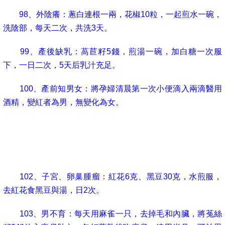
98
、外陰癢：蔥白連根一兩，花椒
10
粒，一起煎水一碗，
洗陰部，每天二次，共洗
3
天。
99
、產後缺乳：萵苣籽
5
錢，煎湯一碗，加白糖一次服
下，一日二次，
5
天后乳汁充足。
100
、產前知男女：將孕婦清晨第一次小便滴入兩滴醫用
酒精，變紅者為男，無變化為女。
101
、女不孕：生雞蛋一只開一小孔，放入紅花
0.5
錢左
右，再蒸熟吃蛋，每天一只，連吃一個月，
(
要在月經乾淨後
開始吃
)
。
102
、子宮、卵巢腫瘤：紅花
6
克、黑豆
30
克，水煎服，
去紅花食黑豆與湯，日
2
次。
103
、男不育：每天用麻雀一只，去掉毛和內臟，將菟絲