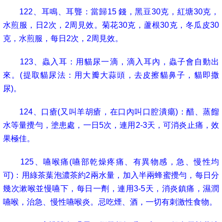
122
、耳鳴、耳聾：當歸
15
錢，黑豆
30
克，紅塘
30
克，
水煎服，日
2
次，
2
周見效。菊花
30
克，蘆根
30
克，冬瓜皮
30
克，水煎服，每日
2
次，
2
周見效。
123
、蟲入耳：用貓尿一滴，滴入耳內，蟲子會自動出
來。
(
提取貓尿法：用大瓣大蒜頭，去皮擦貓鼻子，貓即撒
尿
)
。
124
、口瘡
(
又叫羊胡瘡，在口內叫口腔潰瘍
)
：醋、蒸餾
水等量攪勻，塗患處，一日
5
次，連用
2-3
天，可消炎止痛，效
果極佳。
125
、嚥喉痛
(
嚥部乾燥疼痛、有異物感，急、慢性均
可
)
：用綠茶葉泡濃茶約
2
兩水量，加入半兩蜂蜜攪勻，每日分
幾次漱喉並慢嚥下，每日一劑，連用
3-5
天，消炎鎮痛，濕潤
嚥喉，治急、慢性嚥喉炎。忌吃煙、酒，一切有刺激性食物。