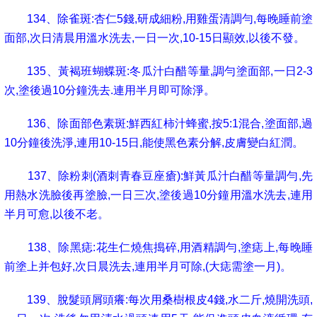
134
、除雀斑
:
杏仁
5
錢
,
研成細粉
,
用雞蛋清調勻
,
每晚睡前塗
面部
,
次日清晨用溫水洗去
,
一日一次
,10-15
日顯效
,
以後不發。
135
、黃褐班蝴蝶斑
:
冬瓜汁白醋等量
,
調勻塗面部
,
一日
2-3
次
,
塗後過
10
分鐘洗去
.
連用半月即可除淨。
136
、除面部色素斑
:
鮮西紅柿汁蜂蜜
,
按
5:1
混合
,
塗面部
,
過
10
分鐘後洗淨
,
連用
10-15
日
,
能使黑色素分解
,
皮膚變白紅潤。
137
、除粉刺
(
酒刺青春豆座瘡
):
鮮黃瓜汁白醋等量調勻
,
先
用熱水洗臉後再塗臉
,
一日三次
,
塗後過
10
分鐘用溫水洗去
,
連用
半月可愈
,
以後不老。
138
、除黑痣
:
花生仁燒焦搗碎
,
用酒精調勻
,
塗痣上
,
每晚睡
前塗上并包好
,
次日晨洗去
,
連用半月可除
,(
大痣需塗一月
)
。
139
、脫髮頭屑頭癢
:
每次用桑樹根皮
4
錢
,
水二斤
,
燒開洗頭
,