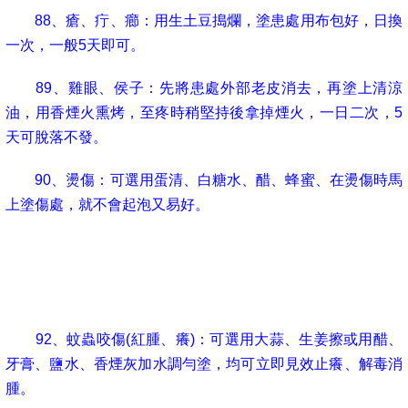
88
、瘡、疔、癤：用生土豆搗爛，塗患處用布包好，日換
一次，一般
5
天即可。
89
、雞眼、侯子：先將患處外部老皮消去，再塗上清涼
油，用香煙火熏烤，至疼時稍堅持後拿掉煙火，一日二次，
5
天可脫落不發。
90
、燙傷：可選用蛋清、白糖水、醋、蜂蜜、在燙傷時馬
上塗傷處，就不會起泡又易好。
91
、流火、丹毒
(
多患於下肢、皮膚紅、腫、熱痛並伴有
寒戰、高熱、頭痛
)
：用鮮絲瓜葉汁拌金黃散成糊狀，外塗患
處，內服三妙丸中成藥有奇效。
92
、蚊蟲咬傷
(
紅腫、癢
)
：可選用大蒜、生姜擦或用醋、
牙膏、鹽水、香煙灰加水調勻塗，均可立即見效止癢、解毒消
腫。