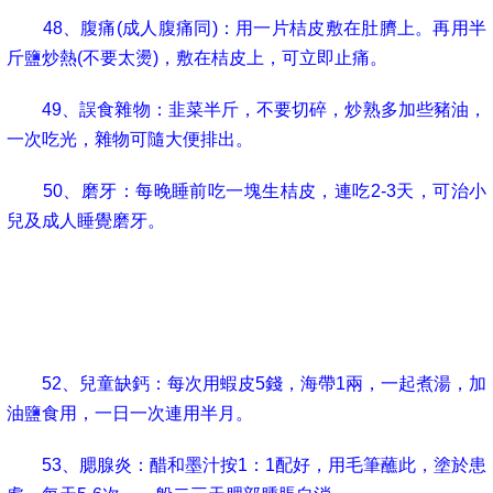
48
、腹痛
(
成人腹痛同
)
：用一片桔皮敷在肚臍上。再用半
斤鹽炒熱
(
不要太燙
)
，敷在桔皮上，可立即止痛。
49
、誤食雜物：韭菜半斤，不要切碎，炒熟多加些豬油，
一次吃光，雜物可隨大便排出。
50
、磨牙：每晚睡前吃一塊生桔皮，連吃
2-3
天，可治小
兒及成人睡覺磨牙。
51
、流口水
(
成人、老人睡覺流口水方法同
)
：泥鰍半斤，
去內臟曬乾，炒黃研成粉，用黃酒衝服，一次二錢，一日一
次，服完即可。
52
、兒童缺鈣：每次用蝦皮
5
錢，海帶
1
兩，一起煮湯，加
油鹽食用，一日一次連用半月。
53
、腮腺炎：醋和墨汁按
1
：
1
配好，用毛筆蘸此，塗於患