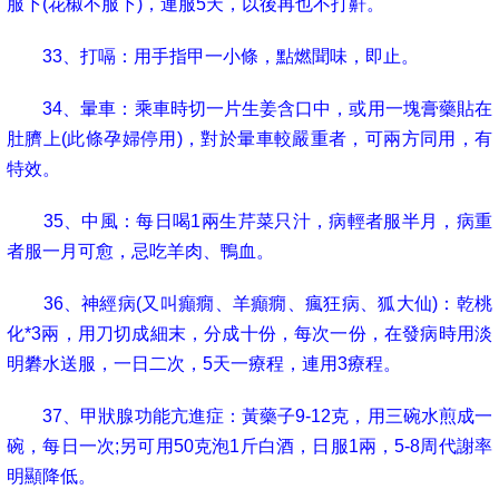
服下
(
花椒不服下
)
，連服
5
天，以後再也不打鼾。
33
、打嗝：用手指甲一小條，點燃聞味，即止。
34
、暈車：乘車時切一片生姜含口中，或用一塊膏藥貼在
肚臍上
(
此條孕婦停用
)
，對於暈車較嚴重者，可兩方同用，有
特效。
35
、中風：每日喝
1
兩生芹菜只汁，病輕者服半月，病重
者服一月可愈，忌吃羊肉、鴨血。
36
、神經病
(
又叫癲癇、羊癲癇、瘋狂病、狐大仙
)
：乾桃
化
*3
兩
，用刀切成細末，分成十份，每次一份，在發病時用淡
明礬水送服，一日二次，5
天一療程，連用
3
療程。
37
、甲狀腺功能亢進症：黃藥子
9-12
克
，用三碗水煎成一
碗，每日一次;
另可用
50
克泡
1
斤白酒，日服
1
兩，
5-8
周代謝率
明顯降低。