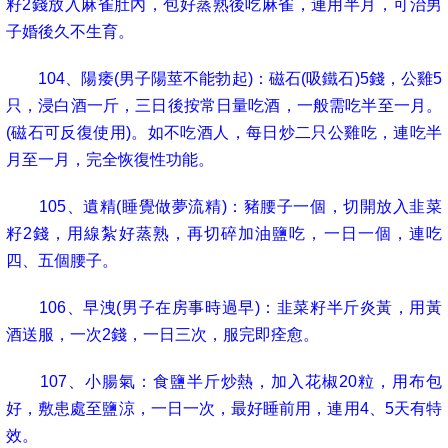
籽
2
錢放入麻雀肚內，包好蒸熟後吃麻雀，連用半月，可治男
子婚後久不生育。
104
、陽痿
(
男子陽莖不能勃起
)
：磁石
(
吸鐵石
)5
錢，公雞
5
只，浸白酒一斤，三日後按常日量吃酒，一般需吃半至一月。
(
磁石可反復使用
)
。如不吃酒人，每日炒二只公雞吃，連吃半
月至一月，完全恢復性功能。
105
、遺精
(
睡覺做夢流精
)
：豬腰子一個，切開放入韭菜
籽
2
錢，用線紮好蒸熟，再切碎加油鹽吃，一日一個，連吃
四、五個腰子。
106
、早洩
(
男子在房事時過早
)
：韭菜籽半斤炎黃，用黃
酒送服，一次
2
錢，一日三次，服完即痊愈。
107
、小腸氣：食鹽半斤炒熱，加入花椒
20
粒，用布包
好，敷患處至鹽涼，一日一次，最好睡前用，連用
4
、
5
天有特
效。