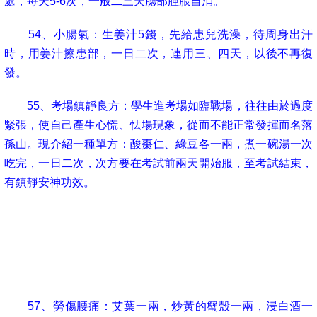
處，每天
5-6
次，一般二三天腮部腫脹自消。
54
、小腸氣：生姜汁
5
錢，先給患兒洗澡，待周身出汗
時，用姜汁擦患部，一日二次，連用三、四天，以後不再復
發。
55
、考場鎮靜良方：學生進考場如臨戰場，往往由於過度
緊張，使自己產生心慌、怯場現象，從而不能正常發揮而名落
孫山。現介紹一種單方：酸棗仁、綠豆各一兩，煮一碗湯一次
吃完，一日二次，次方要在考試前兩天開始服，至考試結束，
有鎮靜安神功效。
56
、關節炎、肩周炎
(
包括風濕性、類風濕性關節炎
)
：食
用細鹽
1
斤，放鍋內炒熱，再加蔥須，生姜各
3
錢，一起用布包
好，趁熱敷患處至鹽涼
;
一日一次，連用一星期，有追風祛濕之
功效。
57
、勞傷腰痛：艾葉一兩，炒黃的蟹殼一兩，浸白酒一